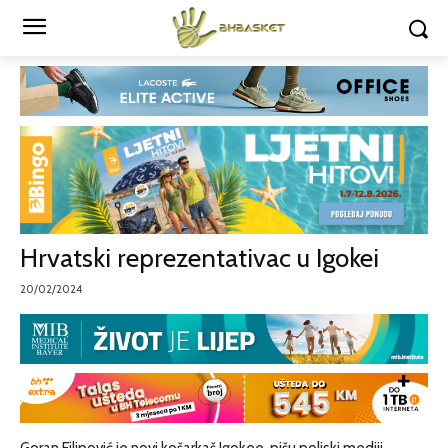
Hrvatski reprezentativac u Igokei
20/02/2024
Goran Filipović je novi košarkaš Igokee, pišu poljski mediji.