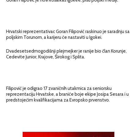
Hrvatski reprezentativac Goran Filipović raskinuo je saradnju sa
poljskim Torunom, a karijeru će nastaviti u Igokei.
Dvadesetsedmogodišnji plejmejker je ranije bio član Korunje,
Cedevite Junior, Krajove, Širokog i Splita.
Filipović je odigrao 17 zvaničnih utakmica za seniorsku
reprezentaciju Hrvatske, a braniće boje ekipe Josipa Sesara i u
predstojećim kvalifikacijama za Evropsko prvenstvo.