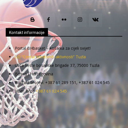
Kontakt informacije
Portal BHbasket – košarka za cijeli svijet!
UG “Centar kreativnih aktivnosti” Tuzla
Ulica Šeste bosanske brigade 37, 75000 Tuzla
Bosna i Hercegovina
Kontakt brojevi: +387 61 289 151, +387 61 024 545
Viber broj:
+387 61 024 545