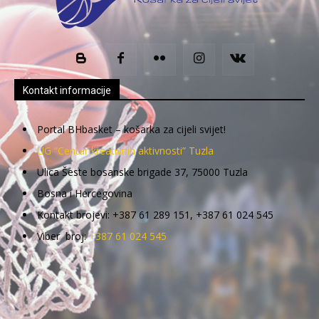
Kontakt informacije
Portal BHbasket – košarka za cijeli svijet!
UG “Centar kreativnih aktivnosti” Tuzla
Ulica Šeste bosanske brigade 37, 75000 Tuzla
Bosna i Hercegovina
Kontakt brojevi: +387 61 289 151, +387 61 024 545
Viber broj:
+387 61 024 545