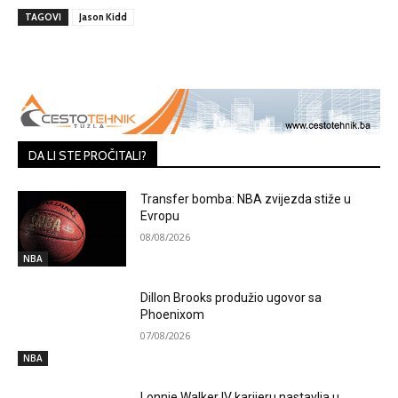
TAGOVI
Jason Kidd
DA LI STE PROČITALI?
Transfer bomba: NBA zvijezda stiže u
Evropu
08/08/2026
NBA
Dillon Brooks produžio ugovor sa
Phoenixom
07/08/2026
NBA
Lonnie Walker IV karijeru nastavlja u