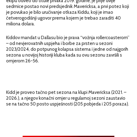
ekipu odveo do titule prvaka 2019. godine, je prije dvije
sedmice postao novi predsjednik Mavericksa, a prvi potez koji
je povukao je bilo uručivanje otkaza Kiddu, koji je imao
četverogodišnji ugovor prema kojem je trebao zaraditi 40
miliona dolara.
Kiddov mandat u Dallasu bio je prava “vožnja rollercoasterom”
– od nevjerovatnih uspjeha i borbe za prsten u sezoni
2023/2024, do potpunog kolapsa sistema i jedne od najgorih
sezona u novijoj historiji kluba kada su ovu sezonu završili s
omjerom 26-56.
Kidd je proveo tačno pet sezona na klupi Mavericksa (2021. –
2026.), a njegov konačni omjer u regularnoj sezoni zaustavio
se na tačno 50 posto uspješnosti (205 pobjeda i 205 poraza).