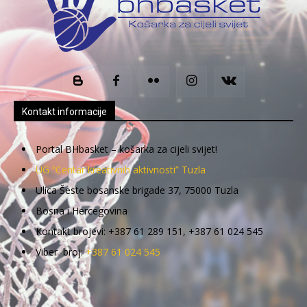
Kontakt informacije
Portal BHbasket – košarka za cijeli svijet!
UG “Centar kreativnih aktivnosti” Tuzla
Ulica Šeste bosanske brigade 37, 75000 Tuzla
Bosna i Hercegovina
Kontakt brojevi: +387 61 289 151, +387 61 024 545
Viber broj:
+387 61 024 545