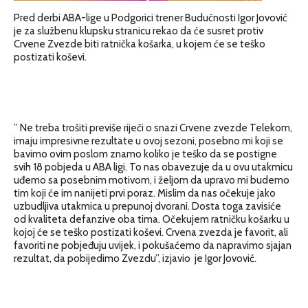
Pred derbi ABA-lige u Podgorici trener Budućnosti Igor Jovović
je za službenu klupsku stranicu rekao da će susret protiv
Crvene Zvezde biti ratnička košarka, u kojem će se teško
postizati koševi.
” Ne treba trošiti previše riječi o snazi Crvene zvezde Telekom,
imaju impresivne rezultate u ovoj sezoni, posebno mi koji se
bavimo ovim poslom znamo koliko je teško da se postigne
svih 18 pobjeda u ABA ligi. To nas obavezuje da u ovu utakmicu
uđemo sa posebnim motivom, i željom da upravo mi budemo
tim koji će im nanijeti prvi poraz. Mislim da nas očekuje jako
uzbudljiva utakmica u prepunoj dvorani. Dosta toga zavisiće
od kvaliteta defanzive oba tima. Očekujem ratničku košarku u
kojoj će se teško postizati koševi. Crvena zvezda je favorit, ali
favoriti ne pobjeđuju uvijek, i pokušaćemo da napravimo sjajan
rezultat, da pobijedimo Zvezdu”, izjavio je Igor Jovović.