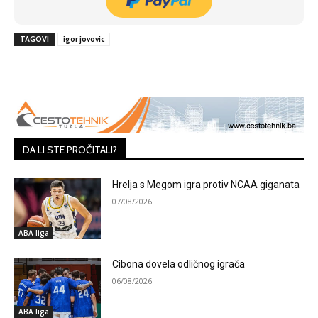
TAGOVI
igor jovovic
DA LI STE PROČITALI?
Hrelja s Megom igra protiv NCAA giganata
07/08/2026
ABA liga
Cibona dovela odličnog igrača
06/08/2026
ABA liga