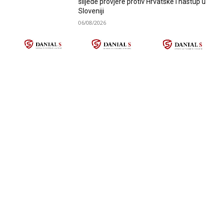
slijede provjere protiv Hrvatske i nastup u
Sloveniji
06/08/2026