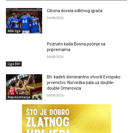
Cibona dovela odličnog igrača
06/08/2026
ABA liga
Poznato kada Bosna počinje sa
pripremama
06/08/2026
Liga BiH
Bh. kadeti dominantno otvorili Evropsko
prvenstvo: Norveška pala uz double-
double Omerovića
06/08/2026
Reprezentacija