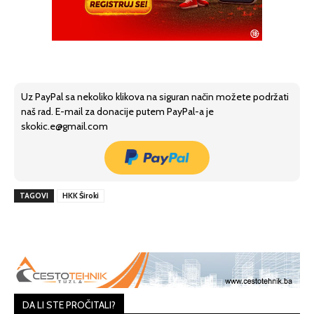
Uz PayPal sa nekoliko klikova na siguran način možete podržati
naš rad. E-mail za donacije putem PayPal-a je
skokic.e@gmail.com
TAGOVI
HKK Široki
DA LI STE PROČITALI?