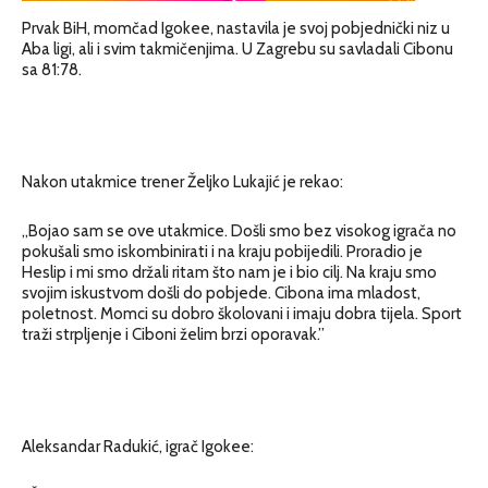
Prvak BiH, momčad Igokee, nastavila je svoj pobjednički niz u
Aba ligi, ali i svim takmičenjima. U Zagrebu su savladali Cibonu
sa 81:78.
Nakon utakmice trener Željko Lukajić je rekao:
„Bojao sam se ove utakmice. Došli smo bez visokog igrača no
pokušali smo iskombinirati i na kraju pobijedili. Proradio je
Heslip i mi smo držali ritam što nam je i bio cilj. Na kraju smo
svojim iskustvom došli do pobjede. Cibona ima mladost,
poletnost. Momci su dobro školovani i imaju dobra tijela. Sport
traži strpljenje i Ciboni želim brzi oporavak.”
Aleksandar Radukić, igrač Igokee: