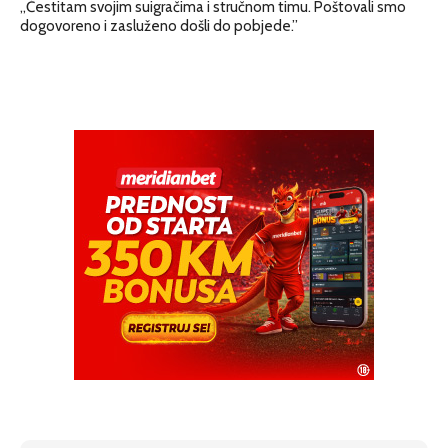
„Čestitam svojim suigračima i stručnom timu. Poštovali smo
dogovoreno i zasluženo došli do pobjede.”