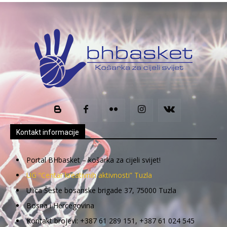
Kontakt informacije
Portal BHbasket – košarka za cijeli svijet!
UG “Centar kreativnih aktivnosti” Tuzla
Ulica Šeste bosanske brigade 37, 75000 Tuzla
Bosna i Hercegovina
Kontakt brojevi: +387 61 289 151, +387 61 024 545