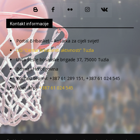
Kontakt informacije
Portal BHbasket – košarka za cijeli svijet!
UG “Centar kreativnih aktivnosti” Tuzla
Ulica Šeste bosanske brigade 37, 75000 Tuzla
Bosna i Hercegovina
Kontakt brojevi: +387 61 289 151, +387 61 024 545
Viber broj:
+387 61 024 545