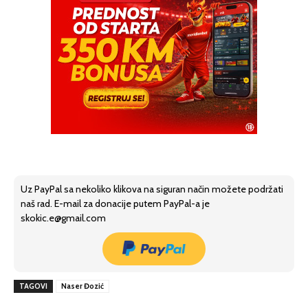
Uz PayPal sa nekoliko klikova na siguran način možete podržati
naš rad. E-mail za donacije putem PayPal-a je
skokic.e@gmail.com
TAGOVI
Naser Đozić