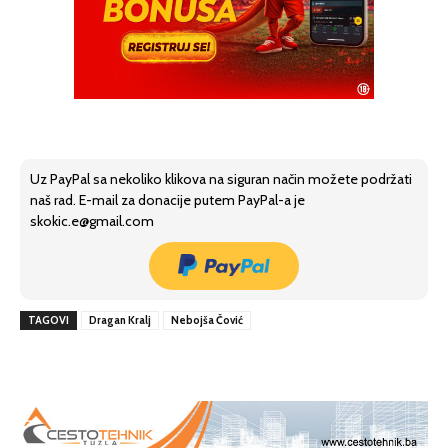
Uz PayPal sa nekoliko klikova na siguran način možete podržati
naš rad. E-mail za donacije putem PayPal-a je
skokic.e@gmail.com
TAGOVI
Dragan Kralj
Nebojša Čović