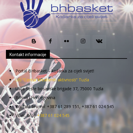
Kontakt informacije
Portal BHbasket – košarka za cijeli svijet!
UG “Centar kreativnih aktivnosti” Tuzla
Ulica Šeste bosanske brigade 37, 75000 Tuzla
Bosna i Hercegovina
Kontakt brojevi: +387 61 289 151, +387 61 024 545
Viber broj:
+387 61 024 545