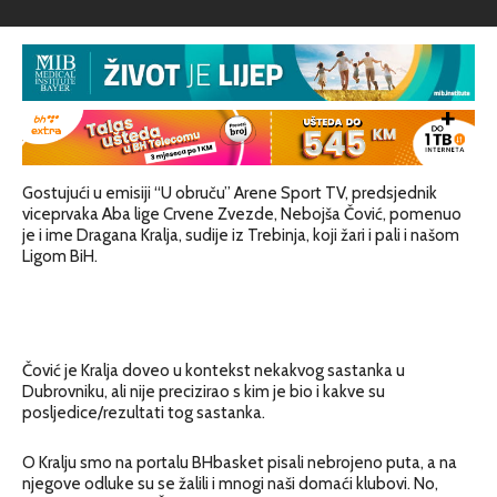
Gostujući u emisiji “U obruču” Arene Sport TV, predsjednik
viceprvaka Aba lige Crvene Zvezde, Nebojša Čović, pomenuo
je i ime Dragana Kralja, sudije iz Trebinja, koji žari i pali i našom
Ligom BiH.
Čović je Kralja doveo u kontekst nekakvog sastanka u
Dubrovniku, ali nije precizirao s kim je bio i kakve su
posljedice/rezultati tog sastanka.
O Kralju smo na portalu BHbasket pisali nebrojeno puta, a na
njegove odluke su se žalili i mnogi naši domaći klubovi. No,