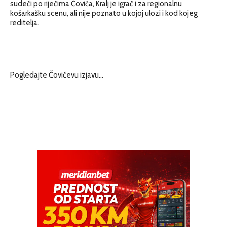
sudeći po riječima Čovića, Kralj je igrač i za regionalnu
košarkašku scenu, ali nije poznato u kojoj ulozi i kod kojeg
reditelja.
Pogledajte Čovićevu izjavu…