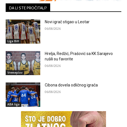
DA LI STE PROČITALI?
Novi igrač stigao u Leotar
06/08/2026
Liga BiH
Hrelja, Redžić, Prašović sa KK Sarajevo
rušili su favorite
06/08/2026
Vremeplov
Cibona dovela odličnog igrača
06/08/2026
ABA liga