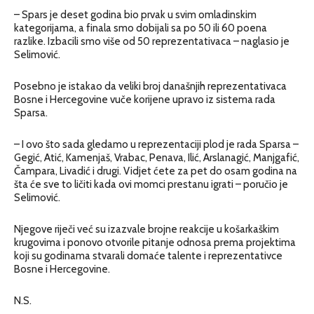
– Spars je deset godina bio prvak u svim omladinskim
kategorijama, a finala smo dobijali sa po 50 ili 60 poena
razlike. Izbacili smo više od 50 reprezentativaca – naglasio je
Selimović.
Posebno je istakao da veliki broj današnjih reprezentativaca
Bosne i Hercegovine vuče korijene upravo iz sistema rada
Sparsa.
– I ovo što sada gledamo u reprezentaciji plod je rada Sparsa –
Gegić, Atić, Kamenjaš, Vrabac, Penava, Ilić, Arslanagić, Manjgafić,
Čampara, Livadić i drugi. Vidjet ćete za pet do osam godina na
šta će sve to ličiti kada ovi momci prestanu igrati – poručio je
Selimović.
Njegove riječi već su izazvale brojne reakcije u košarkaškim
krugovima i ponovo otvorile pitanje odnosa prema projektima
koji su godinama stvarali domaće talente i reprezentativce
Bosne i Hercegovine.
N.S.