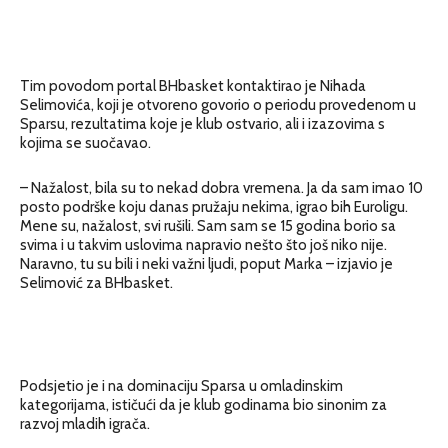
Tim povodom portal BHbasket kontaktirao je Nihada
Selimovića, koji je otvoreno govorio o periodu provedenom u
Sparsu, rezultatima koje je klub ostvario, ali i izazovima s
kojima se suočavao.
– Nažalost, bila su to nekad dobra vremena. Ja da sam imao 10
posto podrške koju danas pružaju nekima, igrao bih Euroligu.
Mene su, nažalost, svi rušili. Sam sam se 15 godina borio sa
svima i u takvim uslovima napravio nešto što još niko nije.
Naravno, tu su bili i neki važni ljudi, poput Marka – izjavio je
Selimović za BHbasket.
Podsjetio je i na dominaciju Sparsa u omladinskim
kategorijama, ističući da je klub godinama bio sinonim za
razvoj mladih igrača.