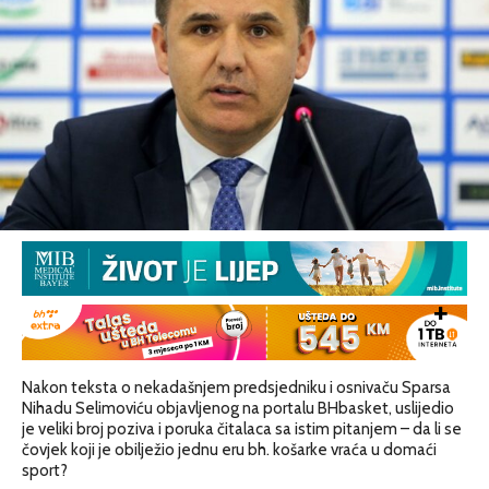
Nakon teksta o nekadašnjem predsjedniku i osnivaču Sparsa
Nihadu Selimoviću objavljenog na portalu BHbasket, uslijedio
je veliki broj poziva i poruka čitalaca sa istim pitanjem – da li se
čovjek koji je obilježio jednu eru bh. košarke vraća u domaći
sport?