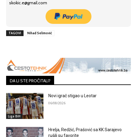
skokic.e@gmail.com
TAGOVI
Nihad Selimović
DA LI STE PROČITALI?
Novi igrač stigao u Leotar
06/08/2026
Liga BiH
Hrelja, Redžić, Prašović sa KK Sarajevo
rušili su favorite