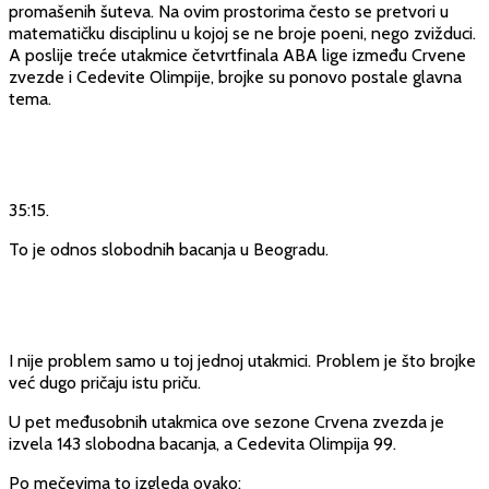
promašenih šuteva. Na ovim prostorima često se pretvori u
matematičku disciplinu u kojoj se ne broje poeni, nego zvižduci.
A poslije treće utakmice četvrtfinala ABA lige između Crvene
zvezde i Cedevite Olimpije, brojke su ponovo postale glavna
tema.
35:15.
To je odnos slobodnih bacanja u Beogradu.
I nije problem samo u toj jednoj utakmici. Problem je što brojke
već dugo pričaju istu priču.
U pet međusobnih utakmica ove sezone Crvena zvezda je
izvela 143 slobodna bacanja, a Cedevita Olimpija 99.
Po mečevima to izgleda ovako: