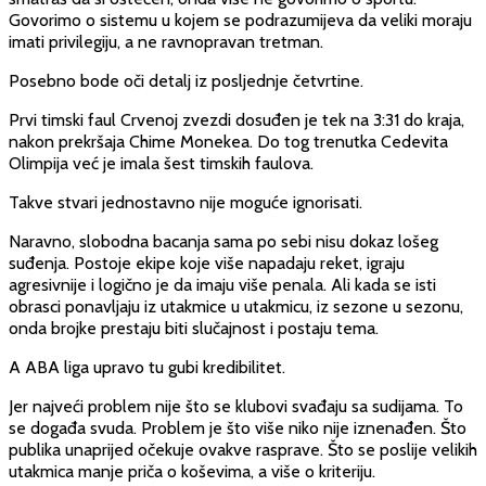
Govorimo o sistemu u kojem se podrazumijeva da veliki moraju
imati privilegiju, a ne ravnopravan tretman.
Posebno bode oči detalj iz posljednje četvrtine.
Prvi timski faul Crvenoj zvezdi dosuđen je tek na 3:31 do kraja,
nakon prekršaja Chime Monekea. Do tog trenutka Cedevita
Olimpija već je imala šest timskih faulova.
Takve stvari jednostavno nije moguće ignorisati.
Naravno, slobodna bacanja sama po sebi nisu dokaz lošeg
suđenja. Postoje ekipe koje više napadaju reket, igraju
agresivnije i logično je da imaju više penala. Ali kada se isti
obrasci ponavljaju iz utakmice u utakmicu, iz sezone u sezonu,
onda brojke prestaju biti slučajnost i postaju tema.
A ABA liga upravo tu gubi kredibilitet.
Jer najveći problem nije što se klubovi svađaju sa sudijama. To
se događa svuda. Problem je što više niko nije iznenađen. Što
publika unaprijed očekuje ovakve rasprave. Što se poslije velikih
utakmica manje priča o koševima, a više o kriteriju.