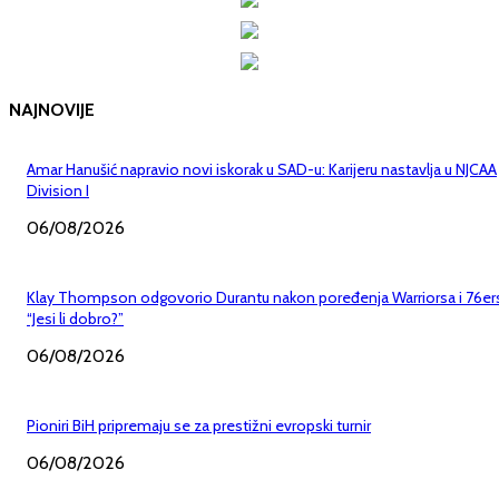
NAJNOVIJE
Amar Hanušić napravio novi iskorak u SAD-u: Karijeru nastavlja u NJCAA
Division I
06/08/2026
Klay Thompson odgovorio Durantu nakon poređenja Warriorsa i 76er
“Jesi li dobro?”
06/08/2026
Pioniri BiH pripremaju se za prestižni evropski turnir
06/08/2026