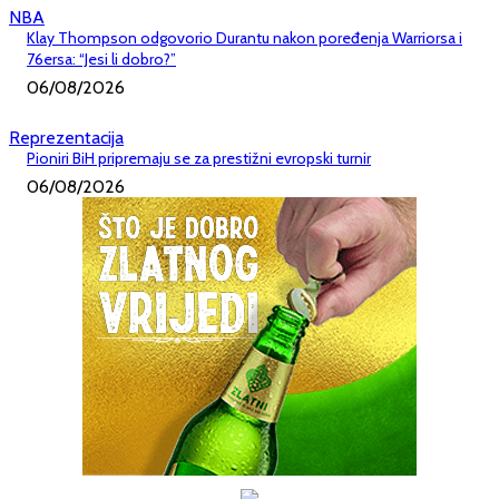
NBA
Klay Thompson odgovorio Durantu nakon poređenja Warriorsa i
76ersa: “Jesi li dobro?”
06/08/2026
Reprezentacija
Pioniri BiH pripremaju se za prestižni evropski turnir
06/08/2026