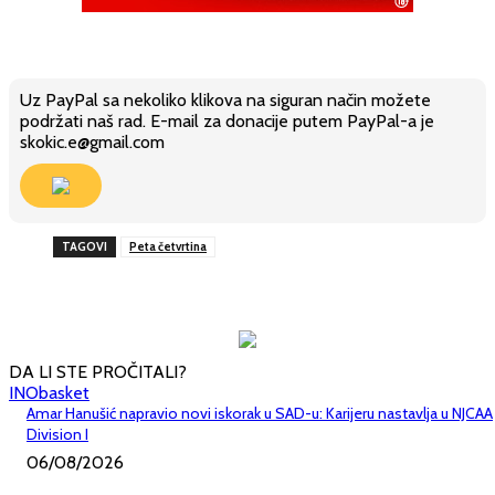
Uz PayPal sa nekoliko klikova na siguran način možete
podržati naš rad. E-mail za donacije putem PayPal-a je
skokic.e@gmail.com
TAGOVI
Peta četvrtina
DA LI STE PROČITALI?
INObasket
Amar Hanušić napravio novi iskorak u SAD-u: Karijeru nastavlja u NJCAA
Division I
06/08/2026