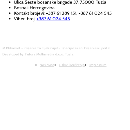
Ulica Šeste bosanske brigade 37, 75000 Tuzla
Bosna i Hercegovina
Kontakt brojevi: +387 61 289 151, +387 61 024 545
Viber broj:
+387 61 024 545
© Bhbasket - Košarka za cijeli svijet - Specijalizirani košarkaški portal.
Developed by:
Futura Multimedia d.o.o. Tuzla
Naslovna
Uslovi korištenja
Impressum