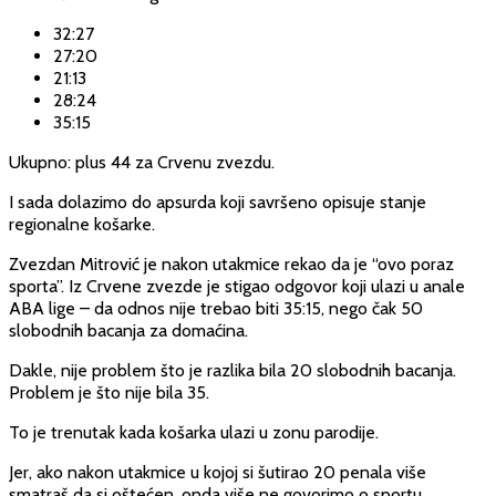
32:27
27:20
21:13
28:24
35:15
Ukupno: plus 44 za Crvenu zvezdu.
I sada dolazimo do apsurda koji savršeno opisuje stanje
regionalne košarke.
Zvezdan Mitrović je nakon utakmice rekao da je “ovo poraz
sporta”. Iz Crvene zvezde je stigao odgovor koji ulazi u anale
ABA lige – da odnos nije trebao biti 35:15, nego čak 50
slobodnih bacanja za domaćina.
Dakle, nije problem što je razlika bila 20 slobodnih bacanja.
Problem je što nije bila 35.
To je trenutak kada košarka ulazi u zonu parodije.
Jer, ako nakon utakmice u kojoj si šutirao 20 penala više
smatraš da si oštećen, onda više ne govorimo o sportu.