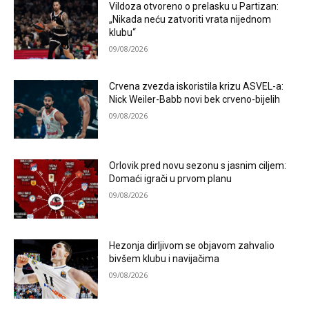
Vildoza otvoreno o prelasku u Partizan:
„Nikada neću zatvoriti vrata nijednom
klubu“
09/08/2026
Crvena zvezda iskoristila krizu ASVEL-a:
Nick Weiler-Babb novi bek crveno-bijelih
09/08/2026
Orlovik pred novu sezonu s jasnim ciljem:
Domaći igrači u prvom planu
09/08/2026
Hezonja dirljivom se objavom zahvalio
bivšem klubu i navijačima
09/08/2026