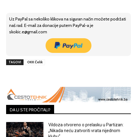
Uz PayPal sa nekoliko klikova na siguran način možete podržati
naš rad. E-mail za donacije putem PayPal-a je
skokic.e@gmail.com
TAGOVI
OKK Čelik
DA LI STE PROČITALI?
Vildoza otvoreno o prelasku u Partizan:
„Nikada neću zatvoriti vrata nijednom
klubu“