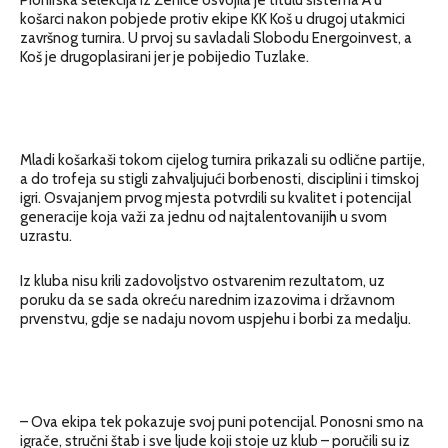
košarci nakon pobjede protiv ekipe KK Koš u drugoj utakmici
završnog turnira. U prvoj su savladali Slobodu Energoinvest, a
Koš je drugoplasirani jer je pobijedio Tuzlake.
Mladi košarkaši tokom cijelog turnira prikazali su odlične partije,
a do trofeja su stigli zahvaljujući borbenosti, disciplini i timskoj
igri. Osvajanjem prvog mjesta potvrdili su kvalitet i potencijal
generacije koja važi za jednu od najtalentovanijih u svom
uzrastu.
Iz kluba nisu krili zadovoljstvo ostvarenim rezultatom, uz
poruku da se sada okreću narednim izazovima i državnom
prvenstvu, gdje se nadaju novom uspjehu i borbi za medalju.
– Ova ekipa tek pokazuje svoj puni potencijal. Ponosni smo na
igrače, stručni štab i sve ljude koji stoje uz klub – poručili su iz