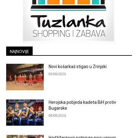
NAJNOVIJE
Novi košarkaš stigao u Zrinjski
09/08/2026
Herojska pobjeda kadeta BiH protiv
Bugarske
08/08/2026
Hadžifejzović potpisao novi ugovor