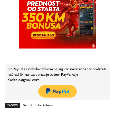
Uz PayPal sa nekoliko klikova na siguran način možete podržati
naš rad. E-mail za donacije putem PayPal-a je
skokic.e@gmail.com
TAGOVI
Detroit
San Antonio