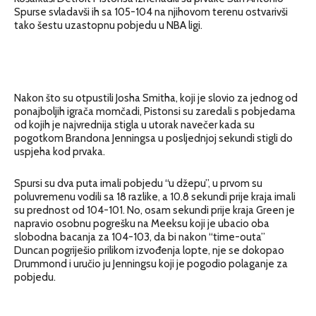
Spurse svladavši ih sa 105-104 na njihovom terenu ostvarivši
tako šestu uzastopnu pobjedu u NBA ligi.
Nakon što su otpustili Josha Smitha, koji je slovio za jednog od
ponajboljih igrača momčadi, Pistonsi su zaredali s pobjedama
od kojih je najvrednija stigla u utorak navečer kada su
pogotkom Brandona Jenningsa u posljednjoj sekundi stigli do
uspjeha kod prvaka.
Spursi su dva puta imali pobjedu “u džepu”, u prvom su
poluvremenu vodili sa 18 razlike, a 10.8 sekundi prije kraja imali
su prednost od 104-101. No, osam sekundi prije kraja Green je
napravio osobnu pogrešku na Meeksu koji je ubacio oba
slobodna bacanja za 104-103, da bi nakon “time-outa”
Duncan pogriješio prilikom izvođenja lopte, nje se dokopao
Drummond i uručio ju Jenningsu koji je pogodio polaganje za
pobjedu.