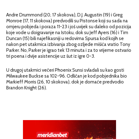
Andre Drummond (20, 17 skokova), D.J. Augustin (19) i Greg
Monroe (17, 11 skokova) predvodili su Pistonse koji su sada na
omjeru pobjeda i poraza 11-23 i još uvijek su daleko od pozicija
koje vode u doigravanje na Istoku, dok su Jeff Ayers (16) i Tim
Duncan (15) bili najefikasniji u redovima Spursa kod kojih se
nakon pet utakmica izbivanja zbog ozljede mišića vratio Tony
Parker. No, Parker je igrao tek 13 minuta i za to vrijeme ostvario
tri poena i dvije asistencije uz šut iz igre 0-3.
U drugoj utakmici večeri Phoenix Sunsi svladali su kao gosti
Milwaukee Buckse sa 102-96. Odličan je kod pobjednika bio
Markieff Morris (26, 10 skokova), dok je domaće predvodio
Brandon Knight (26).