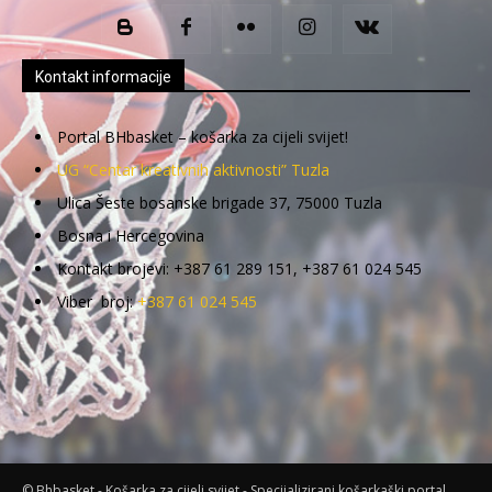
Kontakt informacije
Portal BHbasket – košarka za cijeli svijet!
UG “Centar kreativnih aktivnosti” Tuzla
Ulica Šeste bosanske brigade 37, 75000 Tuzla
Bosna i Hercegovina
Kontakt brojevi: +387 61 289 151, +387 61 024 545
Viber broj:
+387 61 024 545
© Bhbasket - Košarka za cijeli svijet - Specijalizirani košarkaški portal.