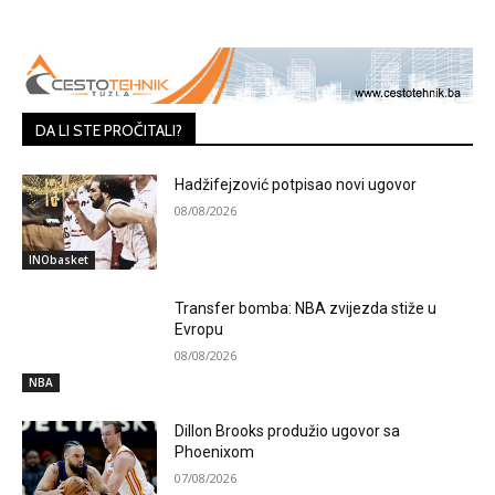
DA LI STE PROČITALI?
Hadžifejzović potpisao novi ugovor
08/08/2026
INObasket
Transfer bomba: NBA zvijezda stiže u
Evropu
08/08/2026
NBA
Dillon Brooks produžio ugovor sa
Phoenixom
07/08/2026