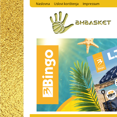
Naslovna
Uslovi korištenja
Impressum