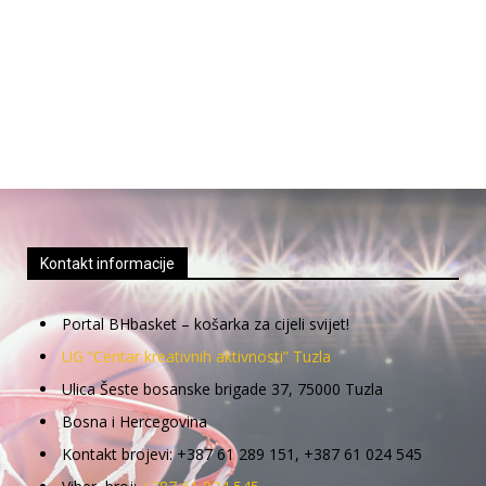
Kontakt informacije
Portal BHbasket – košarka za cijeli svijet!
UG “Centar kreativnih aktivnosti” Tuzla
Ulica Šeste bosanske brigade 37, 75000 Tuzla
Bosna i Hercegovina
Kontakt brojevi: +387 61 289 151, +387 61 024 545