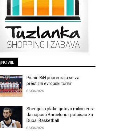
JNOVIJE
Pioniri BiH pripremaju se za
prestižni evropski turnir
06/08/2026
Shengelia platio gotovo milion eura
da napusti Barcelonu i potpisao za
Dubai Basketball
06/08/2026