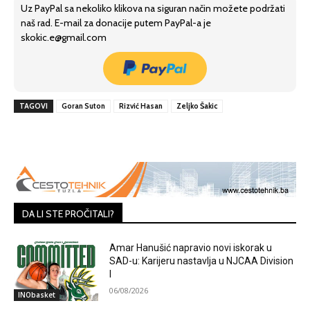
Uz PayPal sa nekoliko klikova na siguran način možete podržati
naš rad. E-mail za donacije putem PayPal-a je
skokic.e@gmail.com
TAGOVI
Goran Suton
Rizvić Hasan
Zeljko Šakic
DA LI STE PROČITALI?
Amar Hanušić napravio novi iskorak u
SAD-u: Karijeru nastavlja u NJCAA Division
I
06/08/2026
INObasket