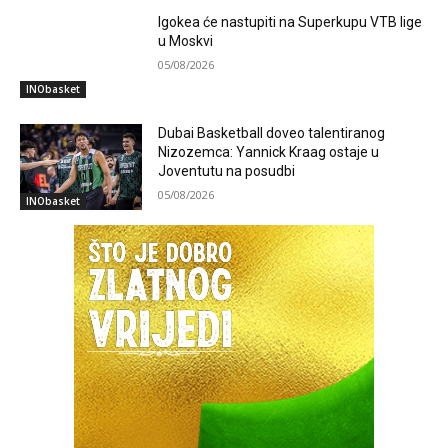
Igokea će nastupiti na Superkupu VTB lige
u Moskvi
05/08/2026
INObasket
Dubai Basketball doveo talentiranog
Nizozemca: Yannick Kraag ostaje u
Joventutu na posudbi
05/08/2026
INObasket