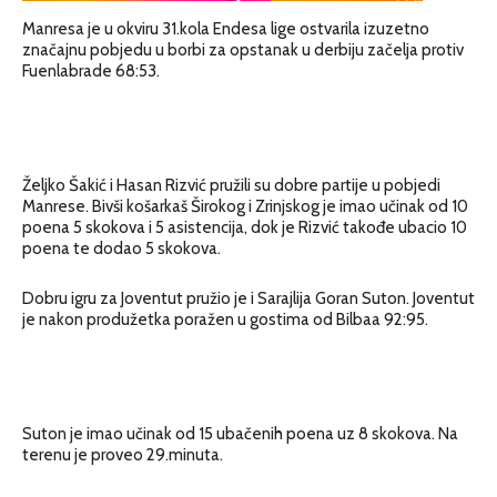
Manresa je u okviru 31.kola Endesa lige ostvarila izuzetno
značajnu pobjedu u borbi za opstanak u derbiju začelja protiv
Fuenlabrade 68:53.
Željko Šakić i Hasan Rizvić pružili su dobre partije u pobjedi
Manrese. Bivši košarkaš Širokog i Zrinjskog je imao učinak od 10
poena 5 skokova i 5 asistencija, dok je Rizvić takođe ubacio 10
poena te dodao 5 skokova.
Dobru igru za Joventut pružio je i Sarajlija Goran Suton. Joventut
je nakon produžetka poražen u gostima od Bilbaa 92:95.
Suton je imao učinak od 15 ubačenih poena uz 8 skokova. Na
terenu je proveo 29.minuta.