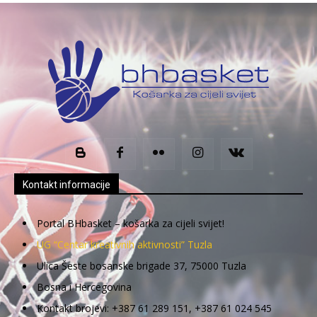
Kontakt informacije
Portal BHbasket – košarka za cijeli svijet!
UG “Centar kreativnih aktivnosti” Tuzla
Ulica Šeste bosanske brigade 37, 75000 Tuzla
Bosna i Hercegovina
Kontakt brojevi: +387 61 289 151, +387 61 024 545