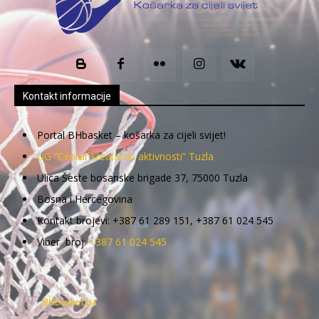
Kontakt informacije
Portal BHbasket – košarka za cijeli svijet!
UG “Centar kreativnih aktivnosti” Tuzla
Ulica Šeste bosanske brigade 37, 75000 Tuzla
Bosna i Hercegovina
Kontakt brojevi: +387 61 289 151, +387 61 024 545
Viber broj:
+387 61 024 545
BHbasket.ba