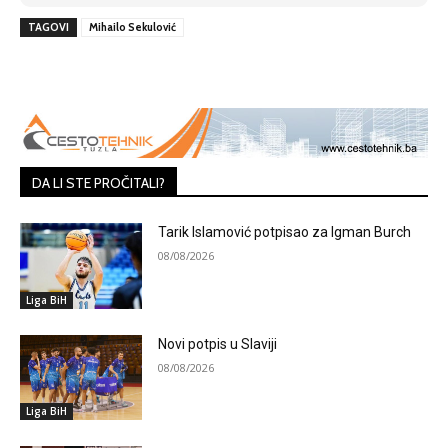
TAGOVI
Mihailo Sekulović
DA LI STE PROČITALI?
Tarik Islamović potpisao za Igman Burch
08/08/2026
Liga BiH
Novi potpis u Slaviji
08/08/2026
Liga BiH