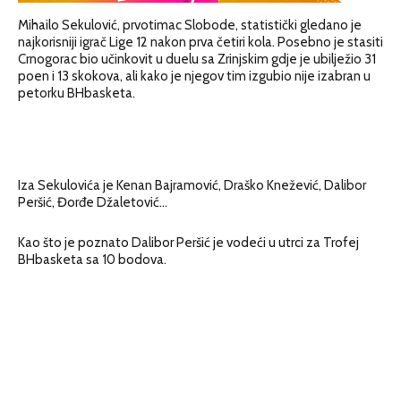
Mihailo Sekulović, prvotimac Slobode, statistički gledano je
najkorisniji igrač Lige 12 nakon prva četiri kola. Posebno je stasiti
Crnogorac bio učinkovit u duelu sa Zrinjskim gdje je ubilježio 31
poen i 13 skokova, ali kako je njegov tim izgubio nije izabran u
petorku BHbasketa.
Iza Sekulovića je Kenan Bajramović, Draško Knežević, Dalibor
Peršić, Đorđe Džaletović…
Kao što je poznato Dalibor Peršić je vodeći u utrci za Trofej
BHbasketa sa 10 bodova.