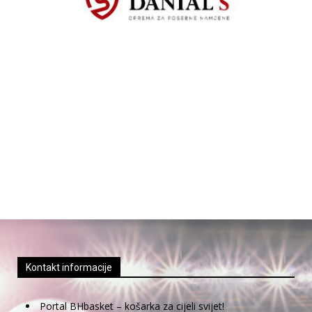
Kontakt informacije
Portal BHbasket – košarka za cijeli svijet!