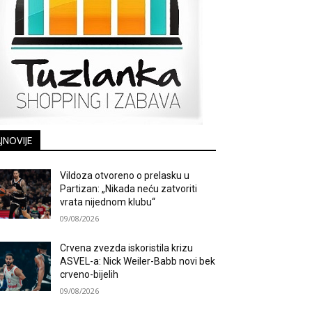
JNOVIJE
Vildoza otvoreno o prelasku u
Partizan: „Nikada neću zatvoriti
vrata nijednom klubu“
09/08/2026
Crvena zvezda iskoristila krizu
ASVEL-a: Nick Weiler-Babb novi bek
crveno-bijelih
09/08/2026