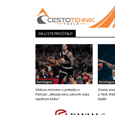
DA LI STE PROČITALI?
Euroleague
Euroleague
Vildoza otvoreno o prelasku u
Crvena zvez
Partizan: „Nikada neću zatvoriti vrata
a: Nick Wei
nijednom klubu“
bijelih