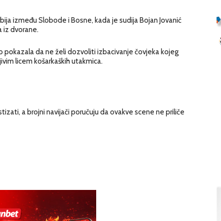
rbija između Slobode i Bosne, kada je sudija Bojan Jovanić
a iz dvorane.
no pokazala da ne želi dozvoliti izbacivanje čovjeka kojeg
vim licem košarkaških utakmica.
zati, a brojni navijači poručuju da ovakve scene ne priliče