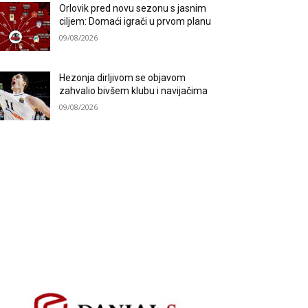
Orlovik pred novu sezonu s jasnim
ciljem: Domaći igrači u prvom planu
09/08/2026
Hezonja dirljivom se objavom
zahvalio bivšem klubu i navijačima
09/08/2026