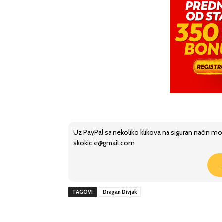
Uz PayPal sa nekoliko klikova na siguran način mo
skokic.e@gmail.com
TAGOVI
Dragan Divjak
Share