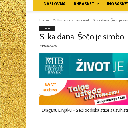
NASLOVNA
BHBASKET
INOBASKE
Home
Multimedia
Time-out
Slika dana: Šećo je s
Time-out
Slika dana: Šećo je simbo
24/05/2026
Draganu Divjaku – Šeći podrška stiže sa svih st