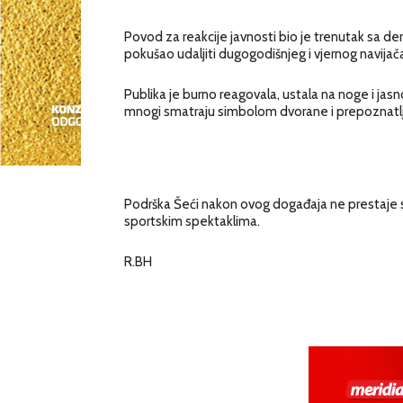
Povod za reakcije javnosti bio je trenutak sa de
pokušao udaljiti dugogodišnjeg i vjernog navijač
Publika je burno reagovala, ustala na noge i jas
mnogi smatraju simbolom dvorane i prepoznatlji
Podrška Šeći nakon ovog događaja ne prestaje sti
sportskim spektaklima.
R.BH