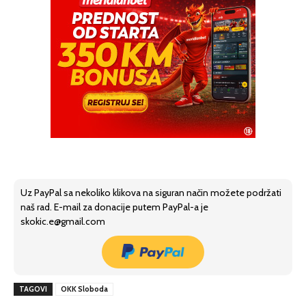
Uz PayPal sa nekoliko klikova na siguran način možete podržati
naš rad. E-mail za donacije putem PayPal-a je
skokic.e@gmail.com
TAGOVI
OKK Sloboda