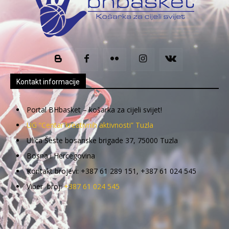
Kontakt informacije
Portal BHbasket – košarka za cijeli svijet!
UG “Centar kreativnih aktivnosti” Tuzla
Ulica Šeste bosanske brigade 37, 75000 Tuzla
Bosna i Hercegovina
Kontakt brojevi: +387 61 289 151, +387 61 024 545
Viber broj:
+387 61 024 545