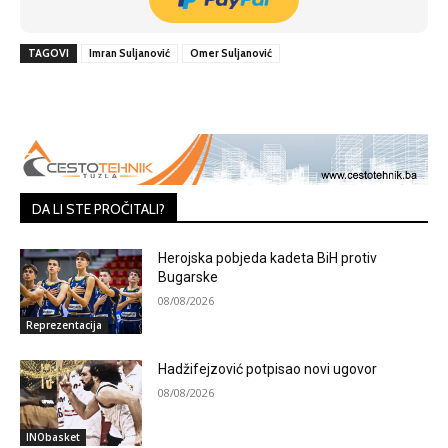
TAGOVI
Imran Suljanović
Omer Suljanović
DA LI STE PROČITALI?
Herojska pobjeda kadeta BiH protiv
Bugarske
08/08/2026
Reprezentacija
Hadžifejzović potpisao novi ugovor
08/08/2026
INObasket