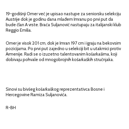
19-godišnji Omer već je upisao nastupe za seniorsku selekciju
Austrije dok je godinu dana mlađem Imranu po prvi put da
bude član A vrste. Braća Suljanović nastupaju za italijanski klub
Reggio Emilia.
Omer je visok 201 cm, dok je Imran 197 cm i igraju na bekovsim
pozicijama. Po prvi put zajedno u selekciji bit u utakmici protiv
Armenije. Radi se o izuzetno talentovanim košarkašima, koji
dobivaju pohvale od mnogobrojnih košarkaških stručnjaka.
Sinovi su bivšeg košarkaškog reprezentativca Bosne i
Hercegovine Ramiza Suljanovića.
R-BH