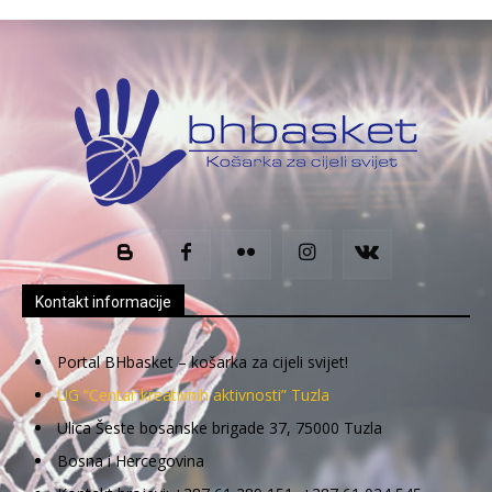
Kontakt informacije
Portal BHbasket – košarka za cijeli svijet!
UG “Centar kreativnih aktivnosti” Tuzla
Ulica Šeste bosanske brigade 37, 75000 Tuzla
Bosna i Hercegovina