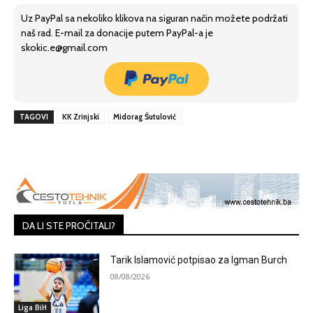
Uz PayPal sa nekoliko klikova na siguran način možete podržati
naš rad. E-mail za donacije putem PayPal-a je
skokic.e@gmail.com
TAGOVI
KK Zrinjski
Midorag Šutulović
DA LI STE PROČITALI?
Tarik Islamović potpisao za Igman Burch
08/08/2026
Liga BiH