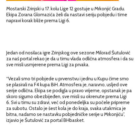
Mostarski Zrinjski u 17. kolu Lige 12 gostuje u Mrkonjić Gradu.
Ekipa Zorana Glomazića želi da nastavi seriju pobjedu i time
napravi korak bliže prema Ligi 6.
Jedan od nosilaca igre Zrinjskog ove sezone Milorad Šutulović
za naš portal rekao je da u timu vlada odlična atmosfera i da su
sve misli usmjerene prema Ligi za prvaka.
“V
ezali smo tri pobjede u prvenstvu i jednu u Kupu čime smo
se plasirali na F4 kupa BiH. Atmosfera je, naravno, usljed ove
serije odlična. Ekipa se podigla u pravo vrijeme, opstanak je pa
skoro sigurno obezbijeđen, sve misli su okrenute prema Ligi
6.
Svi u timu su zdravi, već od ponedeljka su počele pripreme
za subotu. Ostalo je šest
kola je do kraja, svaka utakmica je
bitna, nadamo se nastavku pobjedničke serije u Mrkonjiću”,
izjavio je Šutulović za portal BHbasket.