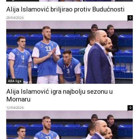
Alija Islamović briljirao protiv Budućnosti
28/04/2026
0
ABA liga
Alija Islamović igra najbolju sezonu u
Mornaru
12/04/2026
0