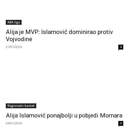
ABA liga
Alija je MVP: Islamović dominirao protiv
Vojvodine
27/01/2026
0
Regionalni basket
Alija Islamović ponajbolji u pobjedi Mornara
24/01/2026
0