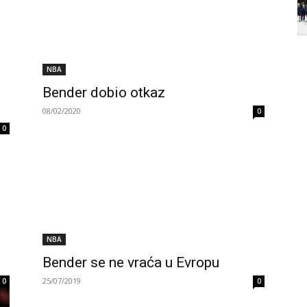
NBA
Bender dobio otkaz
08/02/2020
0
0
NBA
Bender se ne vraća u Evropu
25/07/2019
0
0