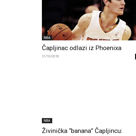
NBA
Čapljinac odlazi iz Phoenixa
31/10/2018
NBA
Živinička “banana” Čapljincu: