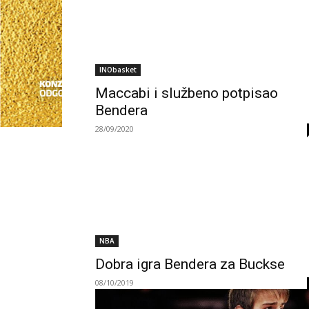
INObasket
Maccabi i službeno potpisao
Bendera
28/09/2020
NBA
Dobra igra Bendera za Buckse
08/10/2019