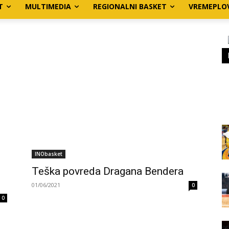
T
MULTIMEDIA
REGIONALNI BASKET
VREMEPLO
INObasket
Teška povreda Dragana Bendera
01/06/2021
0
0