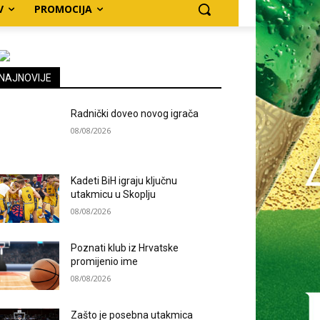
V
PROMOCIJA
NAJNOVIJE
Radnički doveo novog igrača
08/08/2026
Kadeti BiH igraju ključnu
utakmicu u Skoplju
08/08/2026
Poznati klub iz Hrvatske
promijenio ime
08/08/2026
Zašto je posebna utakmica