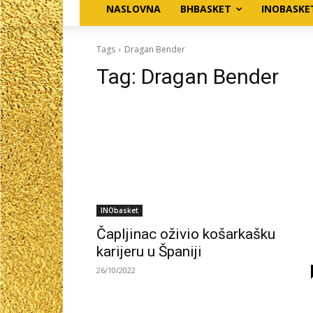
NASLOVNA
BHBASKET
INOBASKE
Tags
Dragan Bender
Tag:
Dragan Bender
INObasket
Čapljinac oživio košarkašku
karijeru u Španiji
26/10/2022