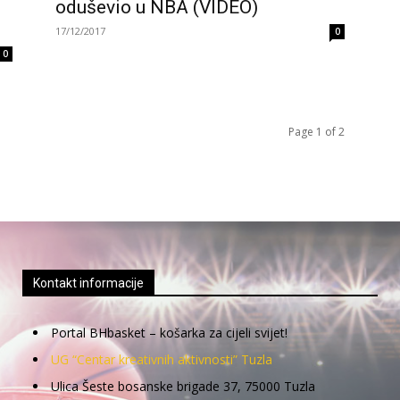
oduševio u NBA (VIDEO)
17/12/2017
0
0
Page 1 of 2
Kontakt informacije
Portal BHbasket – košarka za cijeli svijet!
UG “Centar kreativnih aktivnosti” Tuzla
Ulica Šeste bosanske brigade 37, 75000 Tuzla