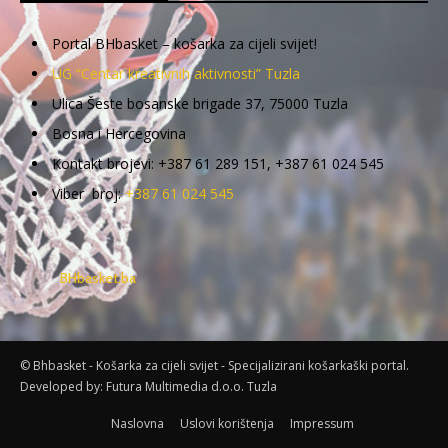
Portal BHbasket – košarka za cijeli svijet!
UG “Centar kreativnih aktivnosti” Tuzla
Ulica Šeste bosanske brigade 37, 75000 Tuzla
Bosna i Hercegovina
Kontakt brojevi: +387 61 289 151, +387 61 024 545
Viber broj:
+387 61 024 545
BHbasket.ba
© Bhbasket - Košarka za cijeli svijet - Specijalizirani košarkaški portal.
Developed by:
Futura Multimedia d.o.o. Tuzla
Naslovna
Uslovi korištenja
Impressum