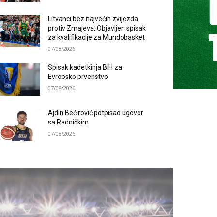
Litvanci bez najvećih zvijezda
protiv Zmajeva: Objavljen spisak
za kvalifikacije za Mundobasket
07/08/2026
Spisak kadetkinja BiH za
Evropsko prvenstvo
07/08/2026
Ajdin Bećirović potpisao ugovor
sa Radničkim
07/08/2026