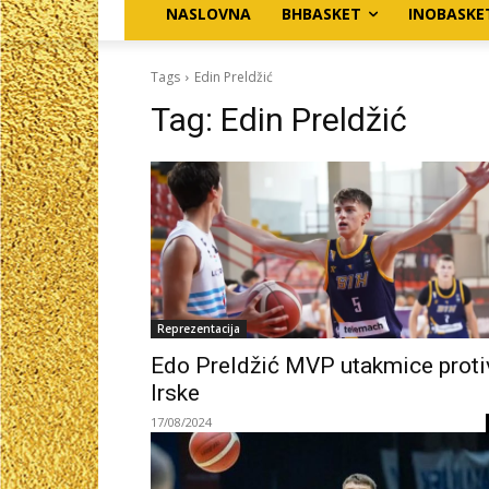
NASLOVNA
BHBASKET
INOBASKE
Tags
Edin Preldžić
Tag:
Edin Preldžić
Reprezentacija
Edo Preldžić MVP utakmice proti
Irske
17/08/2024