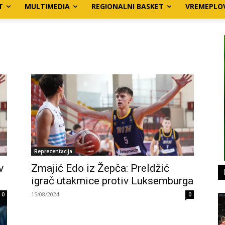
T
MULTIMEDIA
REGIONALNI BASKET
VREMEPLO
Reprezentacija
v
Zmajić Edo iz Žepča: Preldžić
igrač utakmice protiv Luksemburga
15/08/2024
0
0