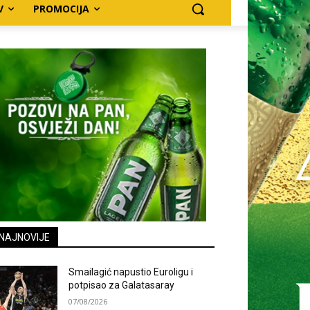
V
PROMOCIJA
NAJNOVIJE
Smailagić napustio Euroligu i
potpisao za Galatasaray
07/08/2026