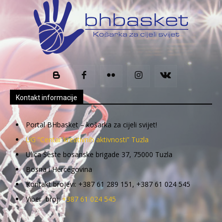
Kontakt informacije
Portal BHbasket – košarka za cijeli svijet!
UG “Centar kreativnih aktivnosti” Tuzla
Ulica Šeste bosanske brigade 37, 75000 Tuzla
Bosna i Hercegovina
Kontakt brojevi: +387 61 289 151, +387 61 024 545
Viber broj:
+387 61 024 545