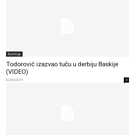
EuroCup
Todorović izazvao tuču u derbiju Baskije
(VIDEO)
02/03/2015
0