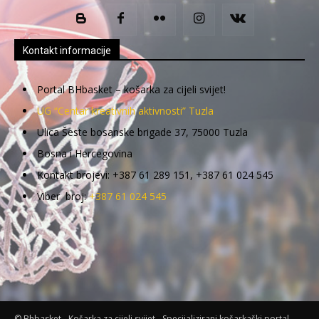
Kontakt informacije
Portal BHbasket – košarka za cijeli svijet!
UG “Centar kreativnih aktivnosti” Tuzla
Ulica Šeste bosanske brigade 37, 75000 Tuzla
Bosna i Hercegovina
Kontakt brojevi: +387 61 289 151, +387 61 024 545
Viber broj:
+387 61 024 545
© Bhbasket - Košarka za cijeli svijet - Specijalizirani košarkaški portal.