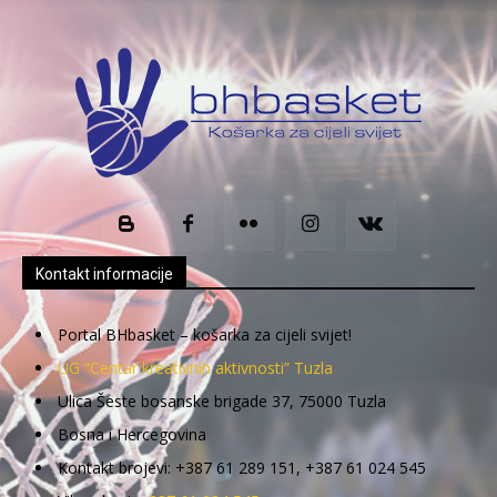
Kontakt informacije
Portal BHbasket – košarka za cijeli svijet!
UG “Centar kreativnih aktivnosti” Tuzla
Ulica Šeste bosanske brigade 37, 75000 Tuzla
Bosna i Hercegovina
Kontakt brojevi: +387 61 289 151, +387 61 024 545