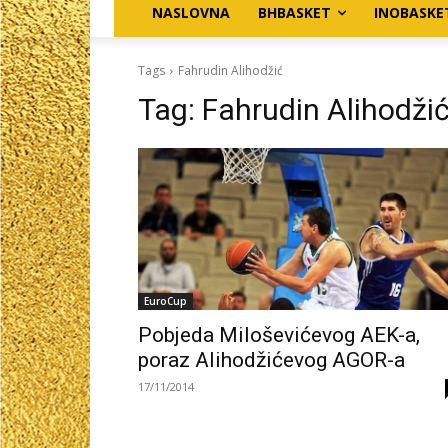
NASLOVNA
BHBASKET
INOBASKE
Tags
Fahrudin Alihodžić
Tag:
Fahrudin Alihodži
EuroCup
Pobjeda Miloševićevog AEK-a,
poraz Alihodžićevog AGOR-a
17/11/2014