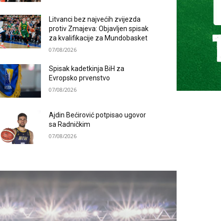
Litvanci bez najvećih zvijezda
protiv Zmajeva: Objavljen spisak
za kvalifikacije za Mundobasket
07/08/2026
Spisak kadetkinja BiH za
Evropsko prvenstvo
07/08/2026
Ajdin Bećirović potpisao ugovor
sa Radničkim
07/08/2026