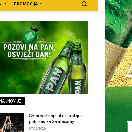
V
PROMOCIJA
NAJNOVIJE
Smailagić napustio Euroligu i
potpisao za Galatasaray
07/08/2026