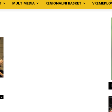
T
MULTIMEDIA
REGIONALNI BASKET
VREMEPLO
ć
0