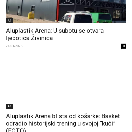
A1
Aluplastik Arena: U subotu se otvara
ljepotica Živinica
21/01/2025
0
A1
Aluplastik Arena blista od košarke: Basket
odradio historijski trening u svojoj “kući”
(FOTO)