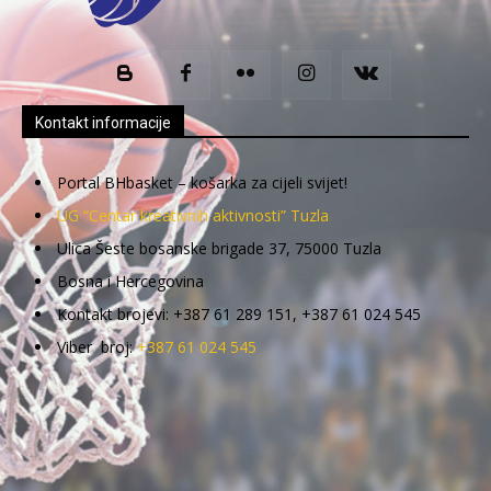
Kontakt informacije
Portal BHbasket – košarka za cijeli svijet!
UG “Centar kreativnih aktivnosti” Tuzla
Ulica Šeste bosanske brigade 37, 75000 Tuzla
Bosna i Hercegovina
Kontakt brojevi: +387 61 289 151, +387 61 024 545
Viber broj:
+387 61 024 545