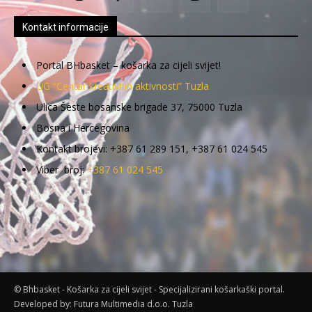
Kontakt informacije
Portal BHbasket – košarka za cijeli svijet!
UG “Centar kreativnih aktivnosti” Tuzla
Ulica Šeste bosanske brigade 37, 75000 Tuzla
Bosna i Hercegovina
Kontakt brojevi: +387 61 289 151, +387 61 024 545
Viber broj:
+387 61 024 545
© Bhbasket - Košarka za cijeli svijet - Specijalizirani košarkaški portal.
Developed by:
Futura Multimedia d.o.o. Tuzla