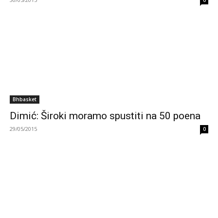
0
Bhbasket
Dimić: Široki moramo spustiti na 50 poena
29/05/2015
0