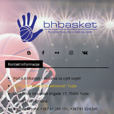
Kontakt informacije
Portal BHbasket – košarka za cijeli svijet!
UG “Centar kreativnih aktivnosti” Tuzla
Ulica Šeste bosanske brigade 37, 75000 Tuzla
Bosna i Hercegovina
Kontakt brojevi: +387 61 289 151, +387 61 024 545