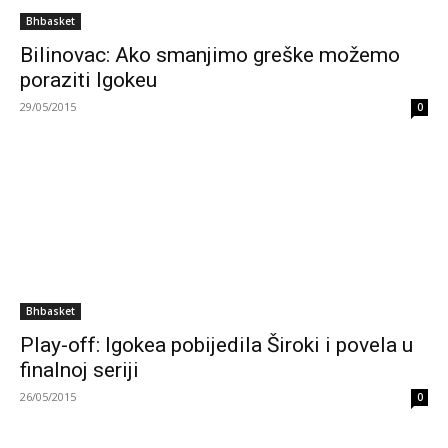
Bhbasket
Bilinovac: Ako smanjimo greške možemo
poraziti Igokeu
29/05/2015
0
Bhbasket
Play-off: Igokea pobijedila Široki i povela u
finalnoj seriji
26/05/2015
0