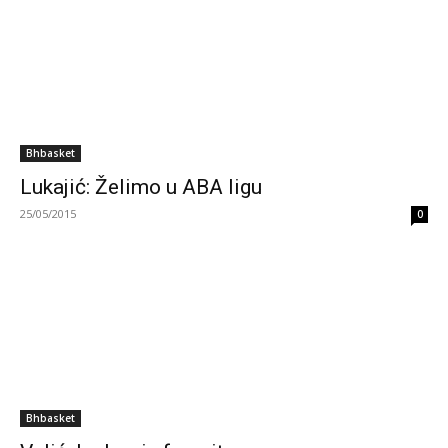
Bhbasket
Lukajić: Želimo u ABA ligu
25/05/2015
0
Bhbasket