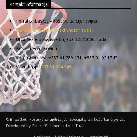
Kontakt informacije
Portal BHbasket – košarka za cijeli svijet!
UG “Centar kreativnih aktivnosti” Tuzla
Ulica Šeste bosanske brigade 37, 75000 Tuzla
Bosna i Hercegovina
Kontakt brojevi: +387 61 289 151, +387 61 024 545
Viber broj:
+387 61 024 545
© Bhbasket - Košarka za cijeli svijet - Specijalizirani košarkaški portal.
Developed by:
Futura Multimedia d.o.o. Tuzla