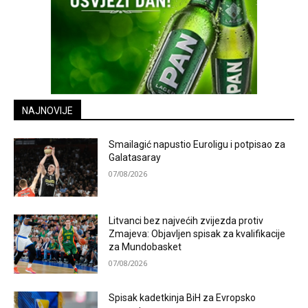
NAJNOVIJE
Smailagić napustio Euroligu i potpisao za
Galatasaray
07/08/2026
Litvanci bez najvećih zvijezda protiv
Zmajeva: Objavljen spisak za kvalifikacije
za Mundobasket
07/08/2026
Spisak kadetkinja BiH za Evropsko