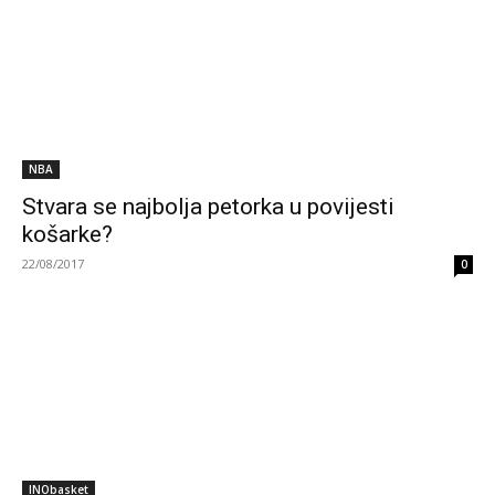
NBA
Stvara se najbolja petorka u povijesti
košarke?
22/08/2017
0
INObasket