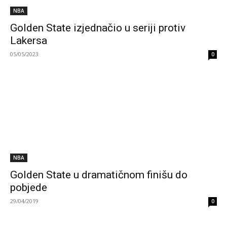
NBA
Golden State izjednačio u seriji protiv
Lakersa
05/05/2023
0
NBA
Golden State u dramatičnom finišu do
pobjede
29/04/2019
0