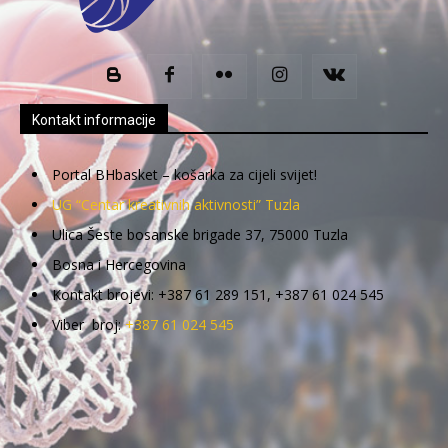
Kontakt informacije
Portal BHbasket – košarka za cijeli svijet!
UG “Centar kreativnih aktivnosti” Tuzla
Ulica Šeste bosanske brigade 37, 75000 Tuzla
Bosna i Hercegovina
Kontakt brojevi: +387 61 289 151, +387 61 024 545
Viber broj:
+387 61 024 545