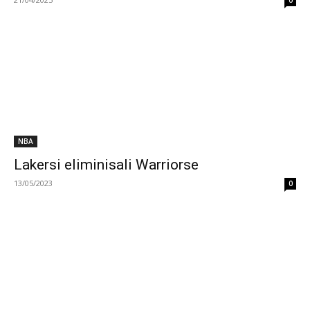
0
NBA
Lakersi eliminisali Warriorse
13/05/2023
0