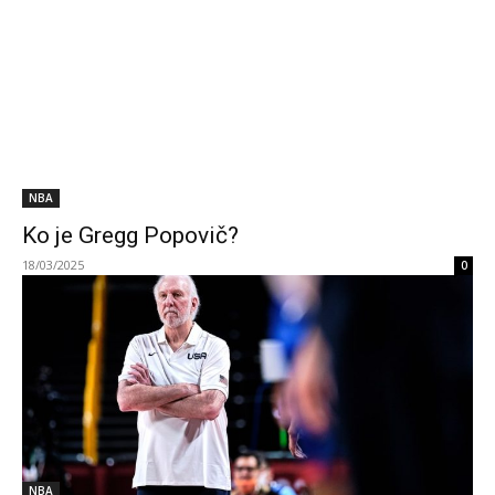
NBA
Ko je Gregg Popovič?
18/03/2025
0
NBA