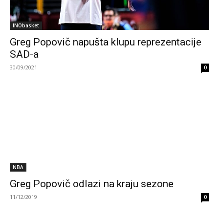
INObasket
Greg Popovič napušta klupu reprezentacije
SAD-a
30/09/2021
0
NBA
Greg Popovič odlazi na kraju sezone
11/12/2019
0