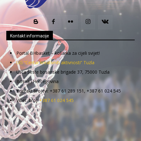
Kontakt informacije
Portal BHbasket – košarka za cijeli svijet!
UG “Centar kreativnih aktivnosti” Tuzla
Ulica Šeste bosanske brigade 37, 75000 Tuzla
Bosna i Hercegovina
Kontakt brojevi: +387 61 289 151, +387 61 024 545
Viber broj:
+387 61 024 545