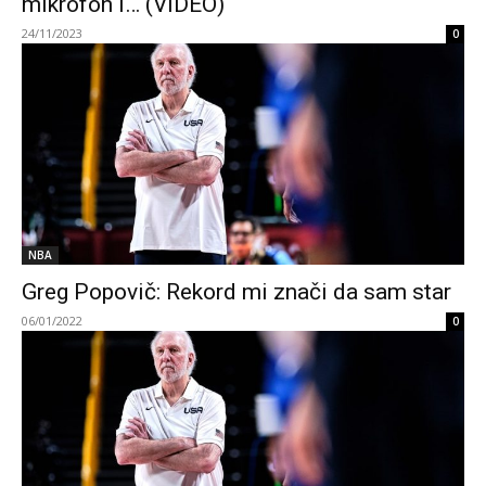
mikrofon i… (VIDEO)
24/11/2023
0
NBA
Greg Popovič: Rekord mi znači da sam star
06/01/2022
0