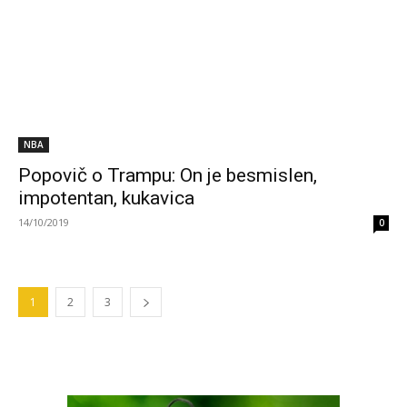
NBA
Popovič o Trampu: On je besmislen,
impotentan, kukavica
14/10/2019
0
1
2
3