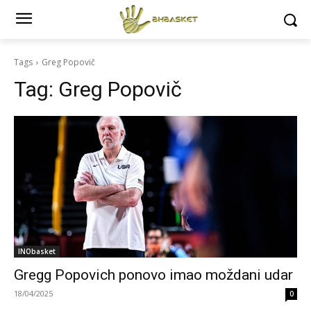
Tags
Greg Popovič
Tag:
Greg Popovič
INObasket
Gregg Popovich ponovo imao moždani udar
18/04/2025
0