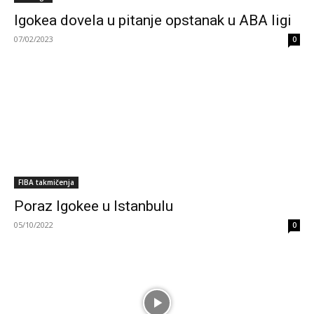
Igokea dovela u pitanje opstanak u ABA ligi
07/02/2023
0
FIBA takmičenja
Poraz Igokee u Istanbulu
05/10/2022
0