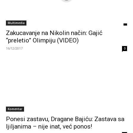
Multimedia
Zakucavanje na Nikolin način: Gajić
“preletio” Olimpiju (VIDEO)
16/12/2017
0
Komentar
Ponesi zastavu, Dragane Bajiću: Zastava sa
ljiljanima – nije inat, već ponos!