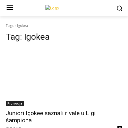
Tags
Igokea
Tag:
Igokea
Promocija
Juniori Igokee saznali rivale u Ligi
šampiona
10/03/2026