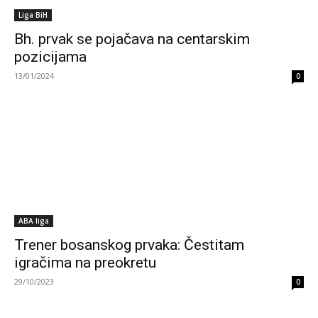
Liga BiH
Bh. prvak se pojačava na centarskim
pozicijama
13/01/2024
0
ABA liga
Trener bosanskog prvaka: Čestitam
igračima na preokretu
29/10/2023
0