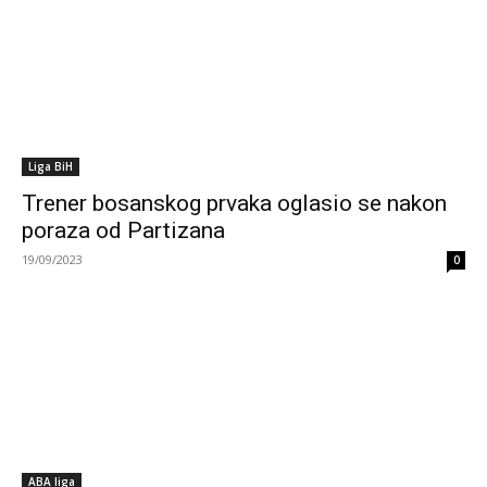
Liga BiH
Trener bosanskog prvaka oglasio se nakon
poraza od Partizana
19/09/2023
0
ABA liga