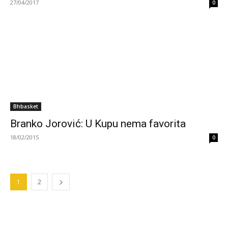
27/04/2017
0
Bhbasket
Branko Jorović: U Kupu nema favorita
18/02/2015
0
1
2