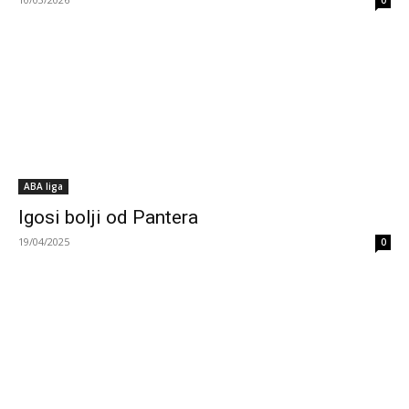
0
ABA liga
Igosi bolji od Pantera
19/04/2025
0