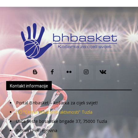
Kontakt informacije
Portal BHbasket – košarka za cijeli svijet!
UG “Centar kreativnih aktivnosti” Tuzla
Ulica Šeste bosanske brigade 37, 75000 Tuzla
Bosna i Hercegovina