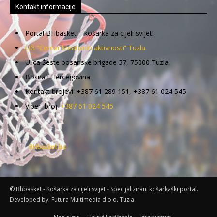
Kontakt informacije
Portal BHbasket – košarka za cijeli svijet!
UG “Centar kreativnih aktivnosti” Tuzla
Ulica Šeste bosanske brigade 37, 75000 Tuzla
Bosna i Hercegovina
Kontakt brojevi: +387 61 289 151, +387 61 024 545
Viber broj:
+387 61 024 545
BHbasket.ba
© Bhbasket - Košarka za cijeli svijet - Specijalizirani košarkaški portal.
Developed by:
Futura Multimedia d.o.o. Tuzla