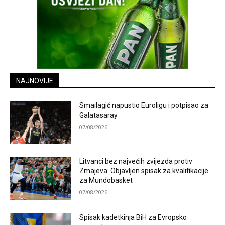
NAJNOVIJE
Smailagić napustio Euroligu i potpisao za
Galatasaray
07/08/2026
Litvanci bez najvećih zvijezda protiv
Zmajeva: Objavljen spisak za kvalifikacije
za Mundobasket
07/08/2026
Spisak kadetkinja BiH za Evropsko