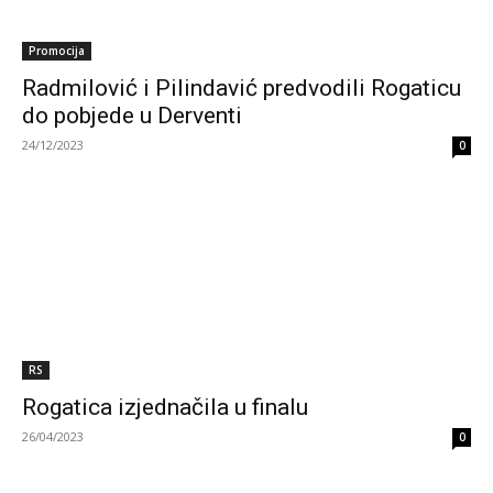
Promocija
Radmilović i Pilindavić predvodili Rogaticu
do pobjede u Derventi
24/12/2023
0
RS
Rogatica izjednačila u finalu
26/04/2023
0