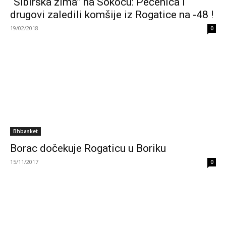
“Sibirska zima” na Sokocu: Pečenica i
drugovi zaledili komšije iz Rogatice na -48 !
19/02/2018
0
Bhbasket
Borac dočekuje Rogaticu u Boriku
15/11/2017
0