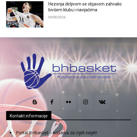
Hezonja dirljivom se objavom zahvalio
bivšem klubu i navijačima
09/08/2026
Kontakt informacije
Portal BHbasket – košarka za cijeli svijet!