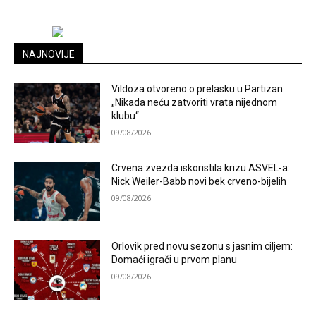
NAJNOVIJE
Vildoza otvoreno o prelasku u Partizan:
„Nikada neću zatvoriti vrata nijednom
klubu“
09/08/2026
Crvena zvezda iskoristila krizu ASVEL-a:
Nick Weiler-Babb novi bek crveno-bijelih
09/08/2026
Orlovik pred novu sezonu s jasnim ciljem:
Domaći igrači u prvom planu
09/08/2026