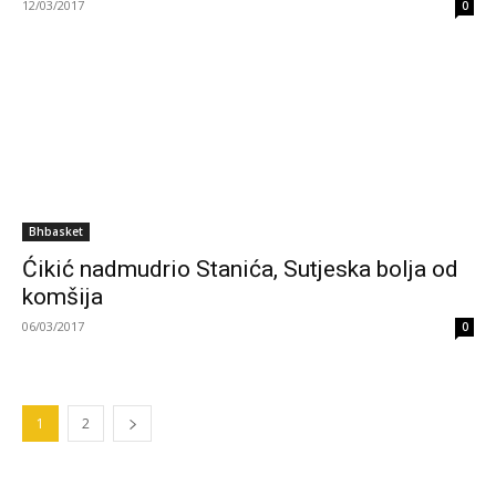
12/03/2017
0
Bhbasket
Ćikić nadmudrio Stanića, Sutjeska bolja od
komšija
06/03/2017
0
1
2