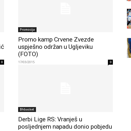
Promocija
Promo kamp Crvene Zvezde
ić
uspješno održan u Ugljeviku
(FOTO)
17/03/2015
0
0
Bhbasket
Derbi Lige RS: Vranješ u
posljednjem napadu donio pobjedu