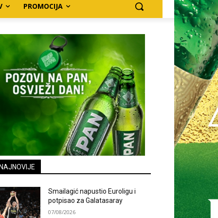
V
PROMOCIJA
NAJNOVIJE
Smailagić napustio Euroligu i
potpisao za Galatasaray
07/08/2026