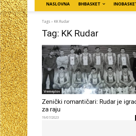
NASLOVNA
BHBASKET
INOBASKE
Tags
KK Rudar
Tag:
KK Rudar
Vremeplov
Zenički romantičari: Rudar je igra
za raju
19/07/2023