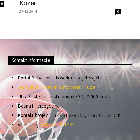
Kozari
0
27/12/2014
0
Kontakt informacije
Portal BHbasket – košarka za cijeli svijet!
UG “Centar kreativnih aktivnosti” Tuzla
Ulica Šeste bosanske brigade 37, 75000 Tuzla
Bosna i Hercegovina
Kontakt brojevi: +387 61 289 151, +387 61 024 545
Viber broj:
+387 61 024 545