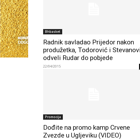
Bhbasket
Radnik savladao Prijedor nakon
produžetka, Todorović i Stevanov
odveli Rudar do pobjede
22/04/2015
Promocija
Dođite na promo kamp Crvene
Zvezde u Ugljeviku (VIDEO)