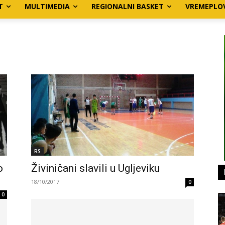
T
MULTIMEDIA
REGIONALNI BASKET
VREMEPLO
RS
o
Živiničani slavili u Ugljeviku
18/10/2017
0
0