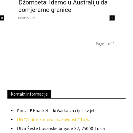
Džombeta: Idemo u Australiju da
pomjeramo granice
06/03/2022
0
0
Page 1 of 3
Kontakt informacije
Portal BHbasket – košarka za cijeli svijet!
UG “Centar kreativnih aktivnosti” Tuzla
Ulica Šeste bosanske brigade 37, 75000 Tuzla