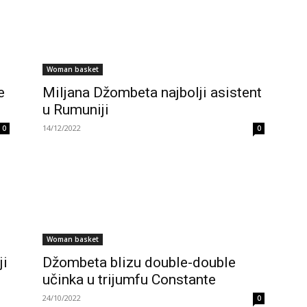
Woman basket
e
Miljana Džombeta najbolji asistent
u Rumuniji
14/12/2022
0
0
Woman basket
ji
Džombeta blizu double-double
učinka u trijumfu Constante
24/10/2022
0