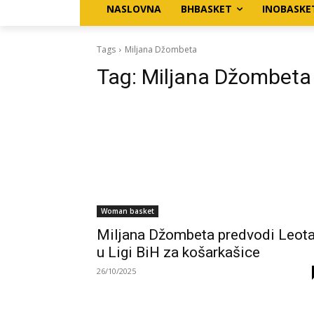
NASLOVNA
BHBASKET
INOBASKE
Tags
Miljana Džombeta
Tag:
Miljana Džombeta
Woman basket
Miljana Džombeta predvodi Leota
u Ligi BiH za košarkašice
26/10/2025