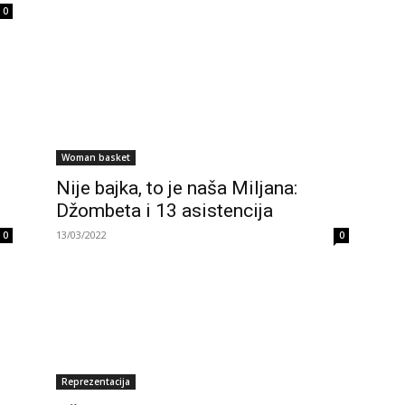
0
Woman basket
Nije bajka, to je naša Miljana:
Džombeta i 13 asistencija
13/03/2022
0
0
Reprezentacija