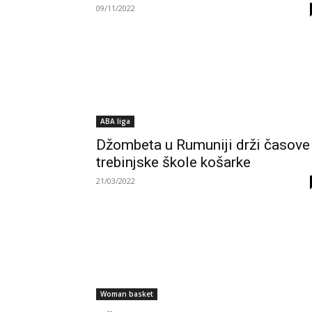
09/11/2022
ABA liga
Džombeta u Rumuniji drži časove
trebinjske škole košarke
21/03/2022
Woman basket