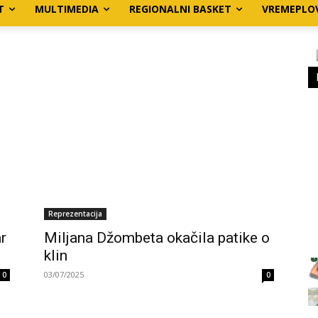
T
MULTIMEDIA
REGIONALNI BASKET
VREMEPLO
Reprezentacija
r
Miljana Džombeta okačila patike o
klin
03/07/2025
0
0