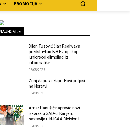
V
PROMOCIJA
NAJNOVIJE
Dilan Tuzović član Realwaya
predstavljao BiH Evropskoj
juniorskoj olimpijadi iz
informatike
06/08/2026
Zrinjski pravi ekipu: Novi potpisi
na Neretvi
06/08/2026
Amar Hanušić napravio novi
iskorak u SAD-u: Karijeru
nastavlja u NJCAA Division I
06/08/2026