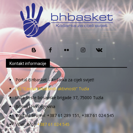
Kontakt informacije
Portal BHbasket – košarka za cijeli svijet!
UG “Centar kreativnih aktivnosti” Tuzla
Ulica Šeste bosanske brigade 37, 75000 Tuzla
Bosna i Hercegovina
Kontakt brojevi: +387 61 289 151, +387 61 024 545
Viber broj:
+387 61 024 545