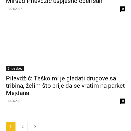
Mirsad Pilavdžić uspješno operisan
02/04/2015
0
Bhbasket
Pilavdžić: Teško mi je gledati drugove sa
tribina, želim što prije da se vratim na parket
Mejdana
04/03/2015
0
1
2