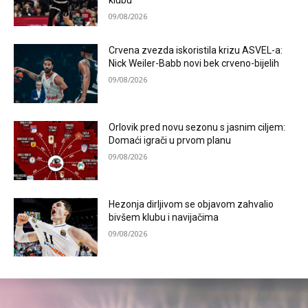
09/08/2026
Crvena zvezda iskoristila krizu ASVEL-a:
Nick Weiler-Babb novi bek crveno-bijelih
09/08/2026
Orlovik pred novu sezonu s jasnim ciljem:
Domaći igrači u prvom planu
09/08/2026
Hezonja dirljivom se objavom zahvalio
bivšem klubu i navijačima
09/08/2026