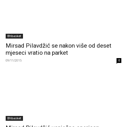
Bhbasket
Mirsad Pilavdžić se nakon više od deset
mjeseci vratio na parket
09/11/2015
0
Bhbasket