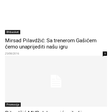
Bhbasket
Mirsad Pilavdžić: Sa trenerom Gašićem
ćemo unaprijediti našu igru
25/08/2016
0
Promocija