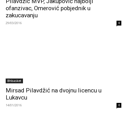
Pilavdžić MVP, Jakupović najbolji
ofanzivac, Omerović pobjednik u
zakucavanju
29/03/2016
0
Bhbasket
Mirsad Pilavdžić na dvojnu licencu u
Lukavcu
14/01/2016
0