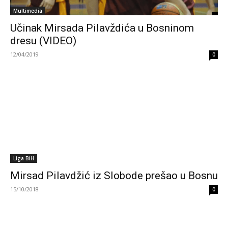
Multimedia
Učinak Mirsada Pilavždića u Bosninom
dresu (VIDEO)
12/04/2019
0
Liga BiH
Mirsad Pilavdžić iz Slobode prešao u Bosnu
15/10/2018
0