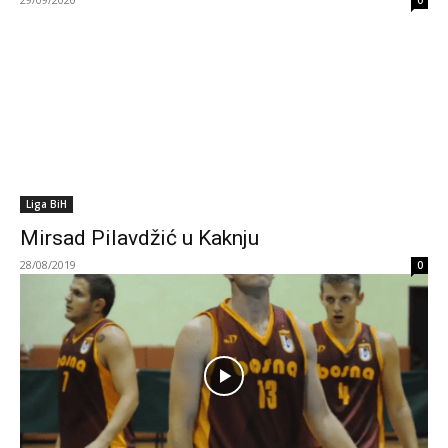
0
Liga BiH
Mirsad Pilavdžić u Kaknju
28/08/2019
0