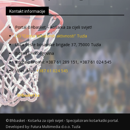
Kontakt informacije
Portal BHbasket – košarka za cijeli svijet!
UG “Centar kreativnih aktivnosti” Tuzla
Ulica Šeste bosanske brigade 37, 75000 Tuzla
Bosna i Hercegovina
Kontakt brojevi: +387 61 289 151, +387 61 024 545
Viber broj:
+387 61 024 545
BHbasket.ba
© Bhbasket - Košarka za cijeli svijet - Specijalizirani košarkaški portal.
Developed by:
Futura Multimedia d.o.o. Tuzla