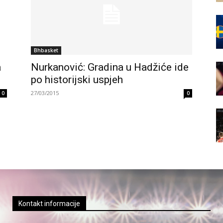
Bhbasket
a
Nurkanović: Gradina u Hadžiće ide
po historijski uspjeh
27/03/2015
0
0
Kontakt informacije