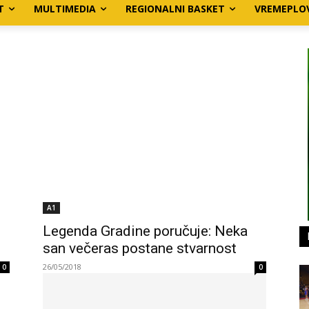
T
MULTIMEDIA
REGIONALNI BASKET
VREMEPLO
A1
Legenda Gradine poručuje: Neka
san večeras postane stvarnost
26/05/2018
0
0