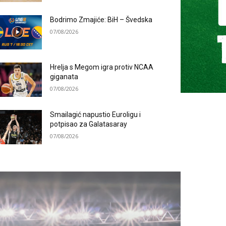
Bodrimo Zmajiće: BiH – Švedska
07/08/2026
Hrelja s Megom igra protiv NCAA
giganata
07/08/2026
Smailagić napustio Euroligu i
potpisao za Galatasaray
07/08/2026