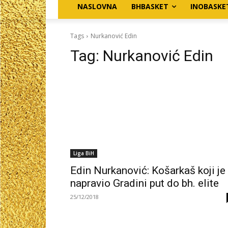
NASLOVNA
BHBASKET
INOBASKE
Tags
Nurkanović Edin
Tag:
Nurkanović Edin
Liga BiH
Edin Nurkanović: Košarkaš koji je
napravio Gradini put do bh. elite
25/12/2018