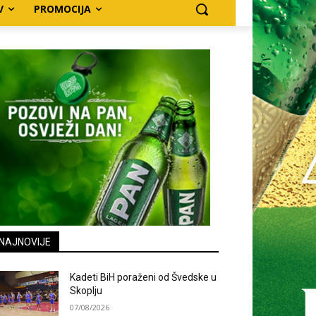
V
PROMOCIJA
NAJNOVIJE
Kadeti BiH poraženi od Švedske u
Skoplju
07/08/2026