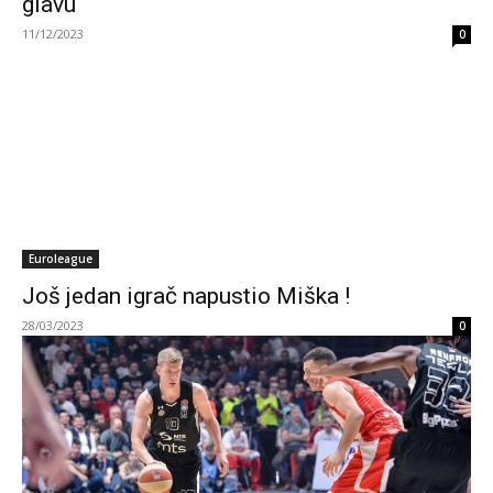
glavu
11/12/2023
0
Euroleague
Još jedan igrač napustio Miška !
28/03/2023
0