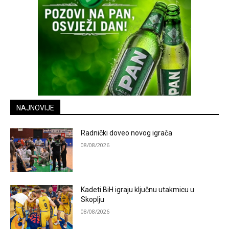
NAJNOVIJE
Radnički doveo novog igrača
08/08/2026
Kadeti BiH igraju ključnu utakmicu u
Skoplju
08/08/2026