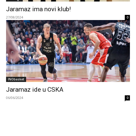
Jaramaz ima novi klub!
27/08/2024
0
INObasket
Jaramaz ide u CSKA
06/06/2024
0