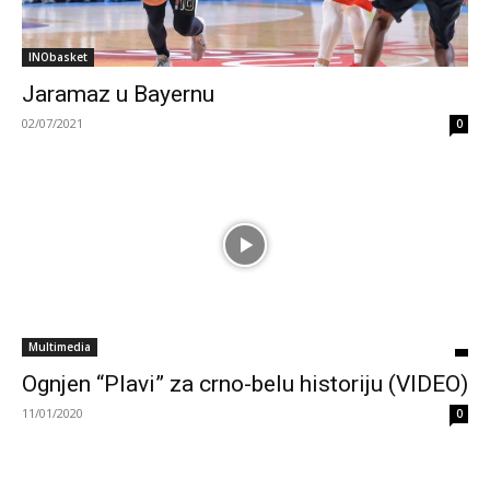
INObasket
Jaramaz u Bayernu
02/07/2021
0
Multimedia
Ognjen “Plavi” za crno-belu historiju (VIDEO)
11/01/2020
0