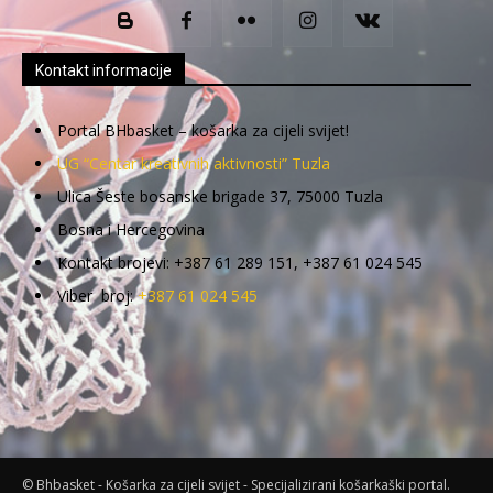
Kontakt informacije
Portal BHbasket – košarka za cijeli svijet!
UG “Centar kreativnih aktivnosti” Tuzla
Ulica Šeste bosanske brigade 37, 75000 Tuzla
Bosna i Hercegovina
Kontakt brojevi: +387 61 289 151, +387 61 024 545
Viber broj:
+387 61 024 545
© Bhbasket - Košarka za cijeli svijet - Specijalizirani košarkaški portal.