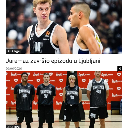
ABA liga
Jaramaz završio epizodu u Ljubljani
20/06/2026
0
ABA liga