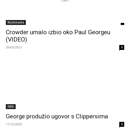
Multimedia
Crowder umalo izbio oko Paul Georgeu
(VIDEO)
29/06/2021
0
NBA
George produžio ugovor s Clippersima
11/12/2020
0