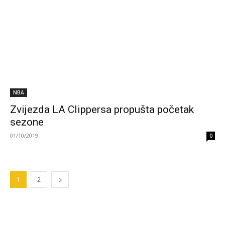
NBA
Zvijezda LA Clippersa propušta početak
sezone
01/10/2019
0
1
2