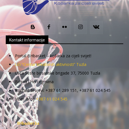
Kontakt informacije
Portal BHbasket – košarka za cijeli svijet!
UG “Centar kreativnih aktivnosti” Tuzla
Ulica Šeste bosanske brigade 37, 75000 Tuzla
Bosna i Hercegovina
Kontakt brojevi: +387 61 289 151, +387 61 024 545
Viber broj:
+387 61 024 545
BHbasket.ba