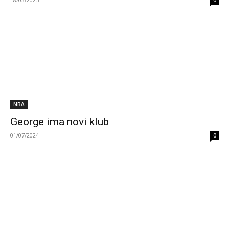
0
NBA
George ima novi klub
01/07/2024
0