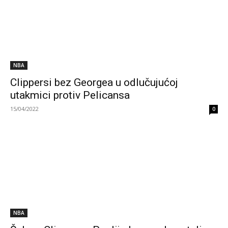
NBA
Clippersi bez Georgea u odlučujućoj
utakmici protiv Pelicansa
15/04/2022
0
NBA