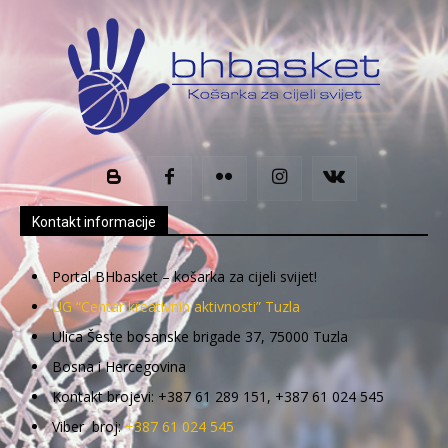
Kontakt informacije
Portal BHbasket – košarka za cijeli svijet!
UG “Centar kreativnih aktivnosti” Tuzla
Ulica Šeste bosanske brigade 37, 75000 Tuzla
Bosna i Hercegovina
Kontakt brojevi: +387 61 289 151, +387 61 024 545
Viber broj:
+387 61 024 545