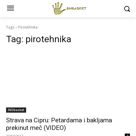
Tags
Pirotehnika
Tag:
pirotehnika
INObasket
Strava na Cipru: Petardama i bakljama
prekinut meč (VIDEO)
20/04/2017