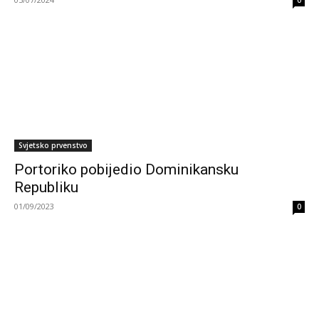
0
Svjetsko prvenstvo
Portoriko pobijedio Dominikansku
Republiku
01/09/2023
0