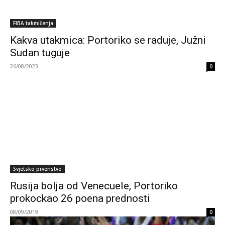
FIBA takmičenja
Kakva utakmica: Portoriko se raduje, Južni
Sudan tuguje
26/08/2023
0
Svjetsko prvenstvo
Rusija bolja od Venecuele, Portoriko
prokockao 26 poena prednosti
08/09/2019
0