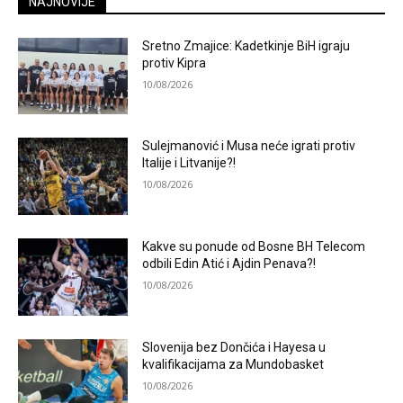
NAJNOVIJE
Sretno Zmajice: Kadetkinje BiH igraju
protiv Kipra
10/08/2026
Sulejmanović i Musa neće igrati protiv
Italije i Litvanije?!
10/08/2026
Kakve su ponude od Bosne BH Telecom
odbili Edin Atić i Ajdin Penava?!
10/08/2026
Slovenija bez Dončića i Hayesa u
kvalifikacijama za Mundobasket
10/08/2026