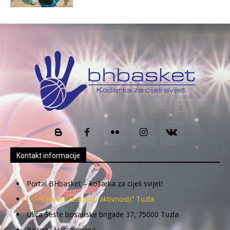
Kontakt informacije
Portal BHbasket – košarka za cijeli svijet!
UG “Centar kreativnih aktivnosti” Tuzla
Ulica Šeste bosanske brigade 37, 75000 Tuzla
Bosna i Hercegovina