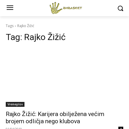
Tags
Rajko Žižić
Tag:
Rajko Žižić
Vremeplov
Rajko Žižić: Karijera obilježena većim
brojem odličja nego klubova
01/04/2019