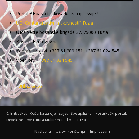
Portal BHbasket – košarka za cijeli svijet!
UG “Centar kreativnih aktivnosti” Tuzla
Ulica Šeste bosanske brigade 37, 75000 Tuzla
Bosna i Hercegovina
Kontakt brojevi: +387 61 289 151, +387 61 024 545
Viber broj:
+387 61 024 545
BHbasket.ba
© Bhbasket - Košarka za cijeli svijet - Specijalizirani košarkaški portal.
Developed by:
Futura Multimedia d.o.o. Tuzla
Naslovna
Uslovi korištenja
Impressum