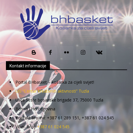
Kontakt informacije
Portal BHbasket – košarka za cijeli svijet!
UG “Centar kreativnih aktivnosti” Tuzla
Ulica Šeste bosanske brigade 37, 75000 Tuzla
Bosna i Hercegovina
Kontakt brojevi: +387 61 289 151, +387 61 024 545
Viber broj:
+387 61 024 545