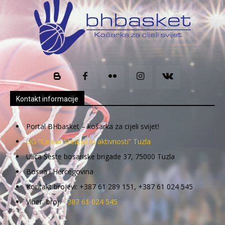
Kontakt informacije
Portal BHbasket – košarka za cijeli svijet!
UG “Centar kreativnih aktivnosti” Tuzla
Ulica Šeste bosanske brigade 37, 75000 Tuzla
Bosna i Hercegovina
Kontakt brojevi: +387 61 289 151, +387 61 024 545
Viber broj:
+387 61 024 545