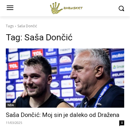
Tags
Saša Dončić
Tag:
Saša Dončić
NBA
Saša Dončić: Moj sin je daleko od Dražena
11/03/2025
0