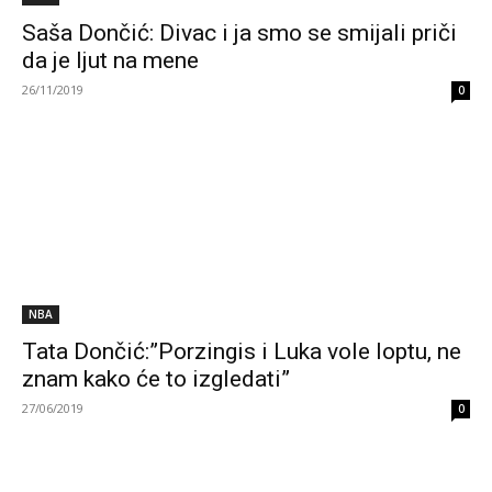
Saša Dončić: Divac i ja smo se smijali priči
da je ljut na mene
26/11/2019
0
NBA
Tata Dončić:”Porzingis i Luka vole loptu, ne
znam kako će to izgledati”
27/06/2019
0