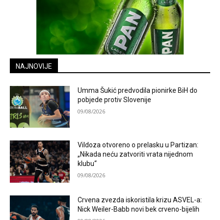
NAJNOVIJE
Umma Šukić predvodila pionirke BiH do
pobjede protiv Slovenije
09/08/2026
Vildoza otvoreno o prelasku u Partizan:
„Nikada neću zatvoriti vrata nijednom
klubu“
09/08/2026
Crvena zvezda iskoristila krizu ASVEL-a:
Nick Weiler-Babb novi bek crveno-bijelih