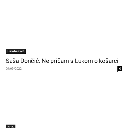
Eurobasket
Saša Dončić: Ne pričam s Lukom o košarci
09/09/2022
0
NBA