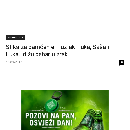
Vremeplov
Slika za pamćenje: Tuzlak Huka, Saša i
Luka…dižu pehar u zrak
16/09/2017
0