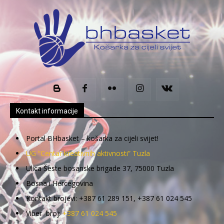
Kontakt informacije
Portal BHbasket – košarka za cijeli svijet!
UG “Centar kreativnih aktivnosti” Tuzla
Ulica Šeste bosanske brigade 37, 75000 Tuzla
Bosna i Hercegovina
Kontakt brojevi: +387 61 289 151, +387 61 024 545
Viber broj:
+387 61 024 545